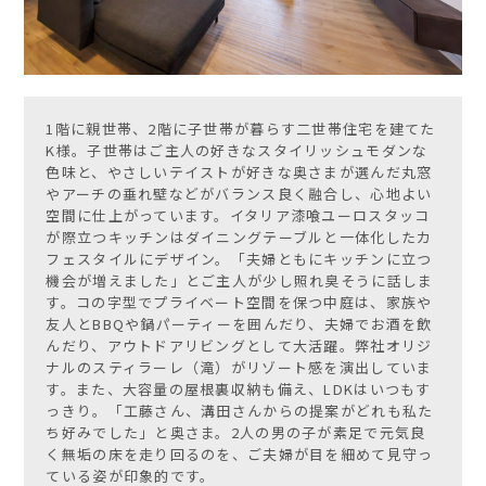
1階に親世帯、2階に子世帯が暮らす二世帯住宅を建てた
K様。子世帯はご主人の好きなスタイリッシュモダンな
色味と、やさしいテイストが好きな奥さまが選んだ丸窓
やアーチの垂れ壁などがバランス良く融合し、心地よい
空間に仕上がっています。イタリア漆喰ユーロスタッコ
が際立つキッチンはダイニングテーブルと一体化したカ
フェスタイルにデザイン。「夫婦ともにキッチンに立つ
機会が増えました」とご主人が少し照れ臭そうに話しま
す。コの字型でプライベート空間を保つ中庭は、家族や
友人とBBQや鍋パーティーを囲んだり、夫婦でお酒を飲
んだり、アウトドアリビングとして大活躍。弊社オリジ
ナルのスティラーレ（滝）がリゾート感を演出していま
す。また、大容量の屋根裏収納も備え、LDKはいつもす
っきり。「工藤さん、溝田さんからの提案がどれも私た
ち好みでした」と奥さま。2人の男の子が素足で元気良
く無垢の床を走り回るのを、ご夫婦が目を細めて見守っ
ている姿が印象的です。