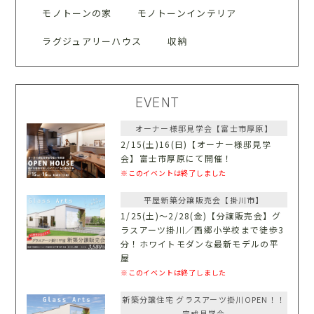
モノトーンの家
モノトーンインテリア
ラグジュアリーハウス
収納
EVENT
オーナー様邸見学会【富士市厚原】
2/15(土)16(日)【オーナー様邸見学
会】富士市厚原にて開催！
※このイベントは終了しました
平屋新築分譲販売会【掛川市】
1/25(土)〜2/28(金)【分譲販売会】グ
ラスアーツ掛川／西郷小学校まで徒歩3
分！ホワイトモダンな最新モデルの平
屋
※このイベントは終了しました
新築分譲住宅 グラスアーツ掛川OPEN！！
完成見学会