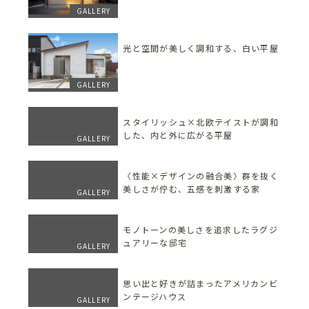
GALLERY
光と空間が美しく調和する、白い平屋
GALLERY
スタイリッシュ×北欧テイストが調和
した、内と外に広がる平屋
GALLERY
〈性能×デザインの融合美〉群を抜く
美しさが佇む、五感を刺激する家
GALLERY
モノトーンの美しさを追求したラグジ
ュアリーな邸宅
GALLERY
思い出と好きが詰まったアメリカンビ
ンテージハウス
GALLERY