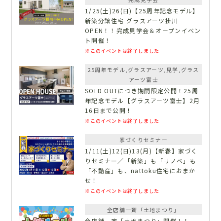
1/25(土)26(日)【25周年記念モデル】
新築分譲住宅 グラスアーツ掛川
OPEN！！完成見学会＆オープンイベン
ト開催！
※このイベントは終了しました
25周年モデル,グラスアーツ,見学,グラス
アーツ富士
SOLD OUTにつき期間限定公開！25周
年記念モデル【グラスアーツ富士】2月
16日まで公開！
※このイベントは終了しました
家づくりセミナー
1/11(土)12(日)13(月)【新春】家づく
りセミナー／「新築」も「リノベ」も
「不動産」も、nattoku住宅におまか
せ！
※このイベントは終了しました
全店舗一斉「土地まつり」
全店舗一斉「土地まつり」開催！！