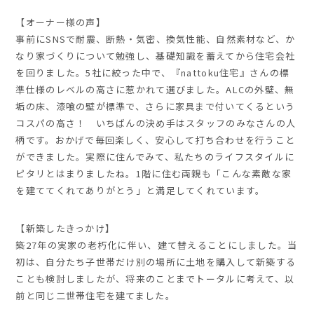
【オーナー様の声】
事前にSNSで耐震、断熱・気密、換気性能、自然素材など、か
なり家づくりについて勉強し、基礎知識を蓄えてから住宅会社
を回りました。5社に絞った中で、『nattoku住宅』さんの標
準仕様のレベルの高さに惹かれて選びました。ALCの外壁、無
垢の床、漆喰の壁が標準で、さらに家具まで付いてくるという
コスパの高さ！ いちばんの決め手はスタッフのみなさんの人
柄です。おかげで毎回楽しく、安心して打ち合わせを行うこと
ができました。実際に住んでみて、私たちのライフスタイルに
ピタリとはまりましたね。1階に住む両親も「こんな素敵な家
を建ててくれてありがとう」と満足してくれています。
【新築したきっかけ】
築27年の実家の老朽化に伴い、建て替えることにしました。当
初は、自分たち子世帯だけ別の場所に土地を購入して新築する
ことも検討しましたが、将来のことまでトータルに考えて、以
前と同じ二世帯住宅を建てました。