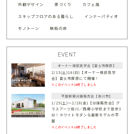
外観デザイン
家づくり
カフェ風
スキップフロアのある暮らし
インナーパティオ
モノトーン
無垢の床
EVENT
オーナー様邸見学会【富士市厚原】
2/15(土)16(日)【オーナー様邸見学
会】富士市厚原にて開催！
※このイベントは終了しました
平屋新築分譲販売会【掛川市】
1/25(土)〜2/28(金)【分譲販売会】グ
ラスアーツ掛川／西郷小学校まで徒歩3
分！ホワイトモダンな最新モデルの平
屋
※このイベントは終了しました