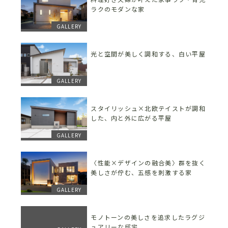
ラクのモダンな家
GALLERY
光と空間が美しく調和する、白い平屋
GALLERY
スタイリッシュ×北欧テイストが調和
した、内と外に広がる平屋
GALLERY
〈性能×デザインの融合美〉群を抜く
美しさが佇む、五感を刺激する家
GALLERY
モノトーンの美しさを追求したラグジ
ュアリーな邸宅