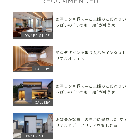
RECOMMENDED
家事ラク×趣味＝ご夫婦のこだわりい
っぱいの "いつも一緒"が叶う家
OWNER'S LIFE
和のデザインを取り入れたインダスト
リアルオフィス
GALLERY
家事ラク×趣味＝ご夫婦のこだわりい
っぱいの "いつも一緒"が叶う家
GALLERY
眺望豊かな富士の高台に完成した マテ
リアルとデュアリティを愉しむ家
OWNER'S LIFE