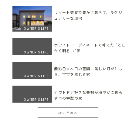
リゾート感覚で豊かに暮らす、ラグジ
ュアリーな邸宅
OWNER'S LIFE
ホワイトコーディネートで叶えた "とに
かく明るい"家
OWNER'S LIFE
無彩色×木目の空間に美しい灯がとも
る、宇宙を感じる家
OWNER'S LIFE
アウトドア好きな夫婦が穏やかに暮ら
すコの字型の家
OWNER'S LIFE
and More...