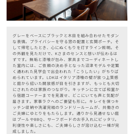
グレーをベースにブラックと木目を組み合わせたモダン
な表情。プライバシーを守る窓の配置と玄関ポーチ。そ
して帰宅したとき、心にぬくもりを灯すライン照明。そ
の外観を見ただけで、Kさまのセンスと想いが伝わるは
ずです。無垢と漆喰が包み、家具までコーディネートし
た室内には、ご依頼の決め手となった沼津モデルや足繁
く通われた見学会で出会われた「こうしたい」がちりば
められています。LDKはイタリア漆喰の壁が放つ上質感
と庭から招いた開放感が目を引きますが、もっとも大切
にされたのは家族のつながり。キッチンに立てば和室か
ら宿題コーナーまでを見渡せ、どこにいても声と気配が
届きます。家事ラクへのご要望も形に。キレイを保つキ
ッチン収納や洗濯完結のランドリールームが、共働きの
ご夫婦にゆとりをもたらします。通りから見通せない庭
はプールやBBQ、サーフボードのお手入れにピッタリ。
利便性や楽しさにも、ご夫婦らしさが溶け込む一棟が完
成しました。