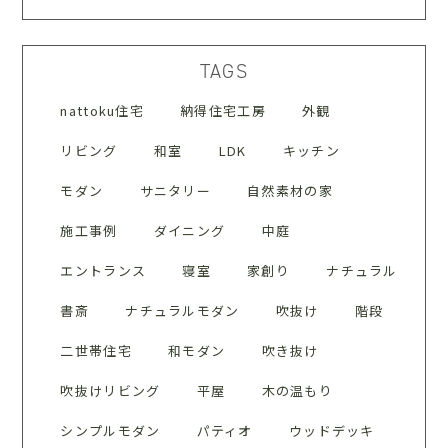
TAGS
nattoku住宅
納得住宅工房
外観
リビング
和室
LDK
キッチン
モダン
サニタリー
自然素材の家
施工事例
ダイニング
中庭
エントランス
寝室
家創り
ナチュラル
書斎
ナチュラルモダン
吹抜け
階段
二世帯住宅
和モダン
吹き抜け
吹抜けリビング
平屋
木の温もり
シンプルモダン
パティオ
ウッドデッキ