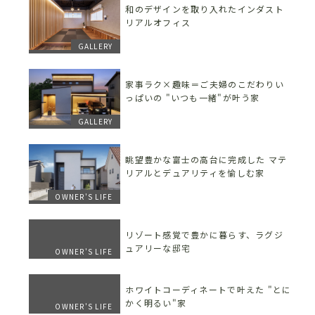
和のデザインを取り入れたインダスト
リアルオフィス
GALLERY
家事ラク×趣味＝ご夫婦のこだわりい
っぱいの "いつも一緒"が叶う家
GALLERY
眺望豊かな富士の高台に完成した マテ
リアルとデュアリティを愉しむ家
OWNER'S LIFE
リゾート感覚で豊かに暮らす、ラグジ
ュアリーな邸宅
OWNER'S LIFE
ホワイトコーディネートで叶えた "とに
かく明るい"家
OWNER'S LIFE