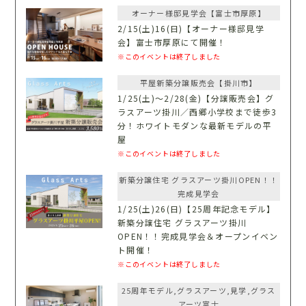
オーナー様邸見学会【富士市厚原】
2/15(土)16(日)【オーナー様邸見学
会】富士市厚原にて開催！
※このイベントは終了しました
平屋新築分譲販売会【掛川市】
1/25(土)〜2/28(金)【分譲販売会】グ
ラスアーツ掛川／西郷小学校まで徒歩3
分！ホワイトモダンな最新モデルの平
屋
※このイベントは終了しました
新築分譲住宅 グラスアーツ掛川OPEN！！
完成見学会
1/25(土)26(日)【25周年記念モデル】
新築分譲住宅 グラスアーツ掛川
OPEN！！完成見学会＆オープンイベン
ト開催！
※このイベントは終了しました
25周年モデル,グラスアーツ,見学,グラス
アーツ富士