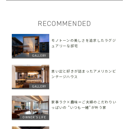
RECOMMENDED
モノトーンの美しさを追求したラグジ
ュアリーな邸宅
GALLERY
思い出と好きが詰まったアメリカンビ
ンテージハウス
GALLERY
家事ラク×趣味＝ご夫婦のこだわりい
っぱいの "いつも一緒"が叶う家
OWNER'S LIFE