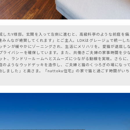
成したY様邸。玄関を入って左側に進むと、高級料亭のような前庭を備
達みんなが絶賛してくれます」とご主人。LDKはグレージュで統一し
キッチンが緩やかにゾーニングされ、生活にメリハリを。愛猫が退屈し
プライバシーを確保しています。また、共働きご夫婦の家事時間を少
ット、ランドリールームへとスムーズにつながる動線を実現。さらに
庭のようなウッドデッキを造作し、ご夫婦と猫のくつろぎの場になっ
しました」と奥さま。『nattoku住宅』の家で猫と過ごす時間がい