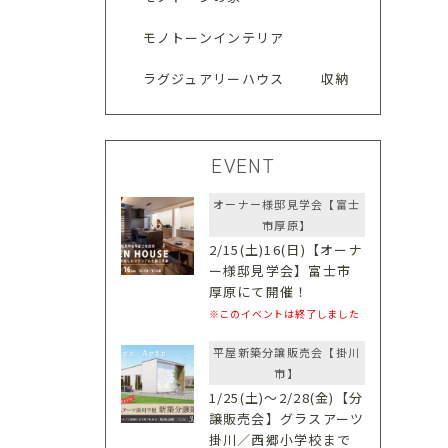
モノトーンインテリア
ラグジュアリーハウス
収納
EVENT
オーナー様邸見学会【富士
市厚原】
2/15(土)16(日)【オーナ
ー様邸見学会】富士市
厚原にて開催！
※このイベントは終了しました
平屋新築分譲販売会【掛川
市】
1/25(土)〜2/28(金)【分
譲販売会】グラスアーツ
掛川／西郷小学校まで