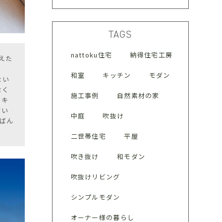
TAGS
nattoku住宅
納得住宅工房
えた
た
和室
キッチン
モダン
ない
なく
施工事例
自然素材の家
、キ
てい
中庭
吹抜け
ちばん
二世帯住宅
平屋
吹き抜け
和モダン
吹抜けリビング
シンプルモダン
オーナー様の暮らし