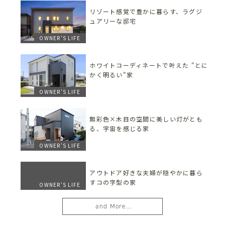
リゾート感覚で豊かに暮らす、ラグジ
ュアリーな邸宅
OWNER'S LIFE
ホワイトコーディネートで叶えた "とに
かく明るい"家
OWNER'S LIFE
無彩色×木目の空間に美しい灯がとも
る、宇宙を感じる家
OWNER'S LIFE
アウトドア好きな夫婦が穏やかに暮ら
すコの字型の家
OWNER'S LIFE
and More...