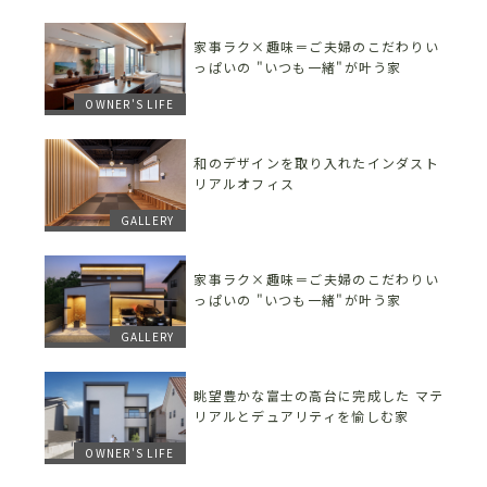
家事ラク×趣味＝ご夫婦のこだわりい
っぱいの "いつも一緒"が叶う家
OWNER'S LIFE
和のデザインを取り入れたインダスト
リアルオフィス
GALLERY
家事ラク×趣味＝ご夫婦のこだわりい
っぱいの "いつも一緒"が叶う家
GALLERY
眺望豊かな富士の高台に完成した マテ
リアルとデュアリティを愉しむ家
OWNER'S LIFE