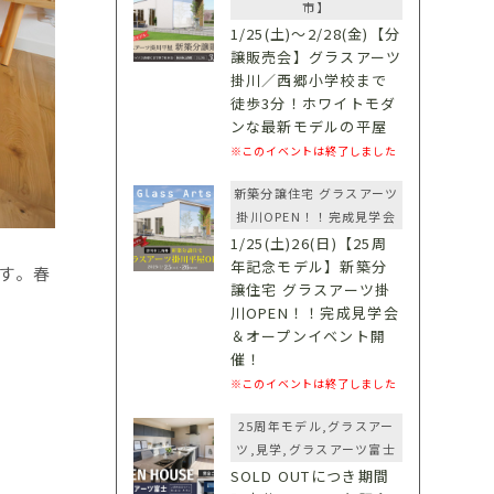
市】
1/25(土)〜2/28(金)【分
譲販売会】グラスアーツ
掛川／西郷小学校まで
徒歩3分！ホワイトモダ
ンな最新モデルの平屋
※このイベントは終了しました
新築分譲住宅 グラスアーツ
掛川OPEN！！完成見学会
1/25(土)26(日)【25周
年記念モデル】新築分
す。春
譲住宅 グラスアーツ掛
川OPEN！！完成見学会
＆オープンイベント開
催！
※このイベントは終了しました
25周年モデル,グラスアー
ツ,見学,グラスアーツ富士
SOLD OUTにつき期間