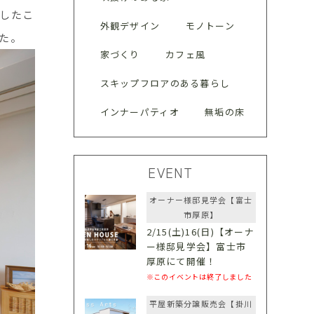
したこ
外観デザイン
モノトーン
た。
家づくり
カフェ風
スキップフロアのある暮らし
インナーパティオ
無垢の床
EVENT
オーナー様邸見学会【富士
市厚原】
2/15(土)16(日)【オーナ
ー様邸見学会】富士市
厚原にて開催！
※このイベントは終了しました
平屋新築分譲販売会【掛川