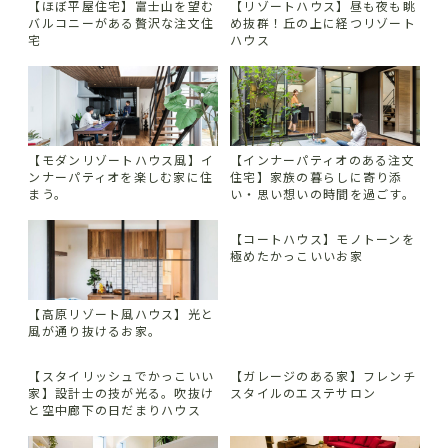
【ほぼ平屋住宅】富士山を望む
【リゾートハウス】昼も夜も眺
バルコニーがある贅沢な注文住
め抜群！丘の上に経つリゾート
宅
ハウス
【モダンリゾートハウス風】イ
【インナーパティオのある注文
ンナーパティオを楽しむ家に住
住宅】家族の暮らしに寄り添
まう。
い・思い想いの時間を過ごす。
【コートハウス】モノトーンを
極めたかっこいいお家
【高原リゾート風ハウス】光と
風が通り抜けるお家。
【スタイリッシュでかっこいい
【ガレージのある家】フレンチ
家】設計士の技が光る。吹抜け
スタイルのエステサロン
と空中廊下の日だまりハウス