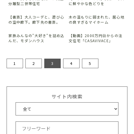
分離型二世帯住宅
に鮮やかな色どりを
【書斎】大人コーデと、遊び心
木の温もりに囲まれた、居心地
の空中廊下。廊下先の書斎。
の良すぎるマイホーム
家族みんなの"大好き"を詰め込
【動画】2000万円台からの注
んだ、モダンハウス
文住宅「CASAVIVACE」
1
2
3
4
5
サイト内検索