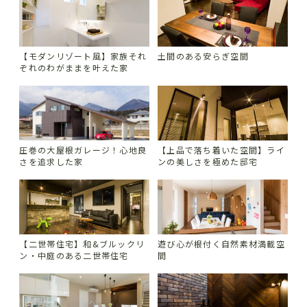
【モダンリゾート風】家族それ
土間のある安らぎ空間
ぞれのわがままを叶えた家
圧巻の大屋根ガレージ！心地良
【上品で落ち着いた空間】ライ
さを追求した家
ンの美しさを極めた邸宅
【二世帯住宅】和&ブルックリ
遊び心が根付く自然素材満載空
ン・中庭のある二世帯住宅
間