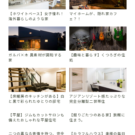
【ホワイトベース】女子憧れ！
マイホームが、隠れ家カフ
海外暮らしのような家
ェ？！
ガルバ×木 異素材が調和する
【趣味と暮らす】くつろぎの住
家
処
【床暖房のキッチンがある】白
アジアンリゾート感たっぷりな
と黒で彩られたゆとりの邸宅
完全分離型二世帯住
【平屋】ジムもカットサロンも
【掘りごたつのある家】旅館に
備えたおしゃれな平屋住宅
住まう。
二つの異なる表情を持つ、完全
【カラフルハウス】奥様の毎日