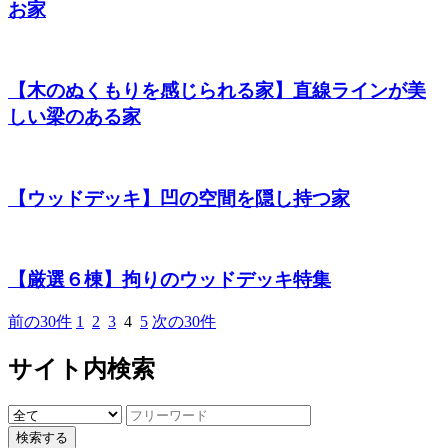
お家
【木のぬくもりを感じられる家】直線ラインが美
しい梁のある家
【ウッドデッキ】凹の空間を隠し持つ家
【厳選６棟】拘りのウッドデッキ特集
前の30件
1
2
3
4
5
次の30件
サイト内検索