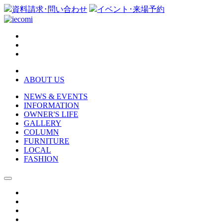
資料請求･問い合わせ
イベント･来場予約
ABOUT US
NEWS & EVENTS
INFORMATION
OWNER'S LIFE
GALLERY
COLUMN
FURNITURE
LOCAL
FASHION