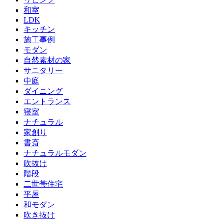
和室
LDK
キッチン
施工事例
モダン
自然素材の家
サニタリー
中庭
ダイニング
エントランス
寝室
ナチュラル
家創り
書斎
ナチュラルモダン
吹抜け
階段
二世帯住宅
平屋
和モダン
吹き抜け