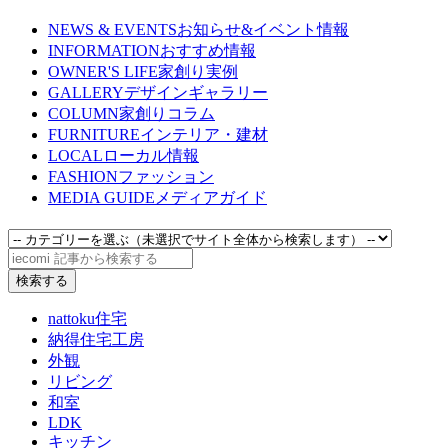
NEWS & EVENTS
お知らせ&イベント情報
INFORMATION
おすすめ情報
OWNER'S LIFE
家創り実例
GALLERY
デザインギャラリー
COLUMN
家創りコラム
FURNITURE
インテリア・建材
LOCAL
ローカル情報
FASHION
ファッション
MEDIA GUIDE
メディアガイド
nattoku住宅
納得住宅工房
外観
リビング
和室
LDK
キッチン