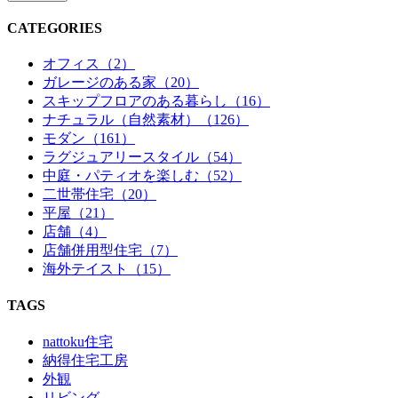
CATEGORIES
オフィス（2）
ガレージのある家（20）
スキップフロアのある暮らし（16）
ナチュラル（自然素材）（126）
モダン（161）
ラグジュアリースタイル（54）
中庭・パティオを楽しむ（52）
二世帯住宅（20）
平屋（21）
店舗（4）
店舗併用型住宅（7）
海外テイスト（15）
TAGS
nattoku住宅
納得住宅工房
外観
リビング