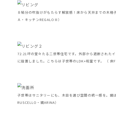
８帖分の吹抜けがもたらす解放感！床から天井までの木格子が
Ａ・キッチンREGALOⅢ）
72.21坪の堂々たる二世帯住宅です。外部から遮断され
に設置しました。こちらは子世帯のLDK+和室です。 （ 床F
子世帯はサニタリーにも、木目を選び空間の統一感を。鏡はW
RUSCELLO・鏡ARINA）