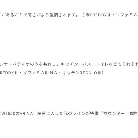
あることで高さがより強調されます。（ 床FREDDYⅡ・ソファＳＡ
たインナーパティオのみを共有し、キッチン、バス、トイレなどもそれぞ
REDDYⅡ・ソファＳＡRIＮＡ・キッチンREGALOⅢ）
1650のARINA。左右に入った光のラインが特徴（カウンター一体