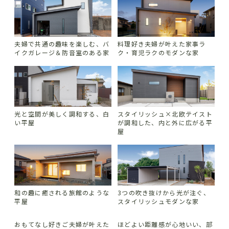
夫婦で共通の趣味を楽しむ、バ
料理好き夫婦が叶えた家事ラ
イクガレージ＆防音室のある家
ク・育児ラクのモダンな家
光と空間が美しく調和する、白
スタイリッシュ×北欧テイスト
い平屋
が調和した、内と外に広がる平
屋
和の趣に癒される旅館のような
3つの吹き抜けから光が注ぐ、
平屋
スタイリッシュモダンな家
おもてなし好きご夫婦が叶えた
ほどよい距離感が心地いい、部