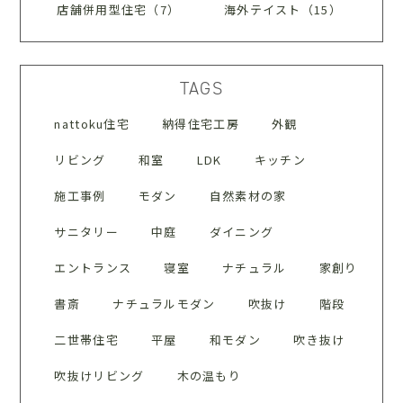
店舗併用型住宅（7）
海外テイスト（15）
TAGS
nattoku住宅
納得住宅工房
外観
リビング
和室
LDK
キッチン
施工事例
モダン
自然素材の家
サニタリー
中庭
ダイニング
エントランス
寝室
ナチュラル
家創り
書斎
ナチュラルモダン
吹抜け
階段
二世帯住宅
平屋
和モダン
吹き抜け
吹抜けリビング
木の温もり