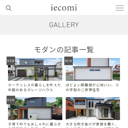
GALLERY
モダンの記事一覧
NEW
NEW
カーテンレスの暮らしを叶えた
ほどよい距離感が心地いい、コ
中庭のあるガレージハウス
の字型の二世帯住宅
NEW
子育て中でもおしゃれに暮らせ
大きな吹き抜けが家族を繋ぐ、