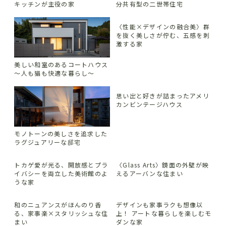
キッチンが主役の家
分共有型の二世帯住宅
〈性能×デザインの融合美〉群
を抜く美しさが佇む、五感を刺
激する家
美しい和室のあるコートハウス
〜人も猫も快適な暮らし～
思い出と好きが詰まったアメリ
カンビンテージハウス
モノトーンの美しさを追求した
ラグジュアリーな邸宅
トカゲ愛が光る、開放感とプラ
〈Glass Arts〉鏡面の外壁が映
イバシーを両立した美術館のよ
えるアーバンな住まい
うな家
和のニュアンスがほんのり香
デザインも家事ラクも想像以
る、家事楽×スタリッシュな住
上！ アートな暮らしを楽しむモ
まい
ダンな家