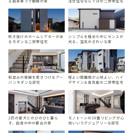
る超家事ラク動線の家
注文住宅ならではの二世帯住宅
吹き抜けのホームシアターがあ
シンプルを極めた中にセンスが
るモダンな二世帯住宅
光る、空気のきれいな家
街並みの視線を惹きつけるアー
程よい距離感が心地よい、ハイ
バンモダンな邸宅
デザイン＆高性能の二世帯住宅
2匹の愛犬とのびのびと暮ら
モノトーンの30畳リビングが心
す、田舎の中の都会の家
地いいラグジュアリーな邸宅