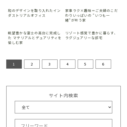
和のデザインを取り入れたイン
家事ラク×趣味＝ご夫婦のこだ
ダストリアルオフィス
わりいっぱいの "いつも一
緒"が叶う家
眺望豊かな富士の高台に完成し
リゾート感覚で豊かに暮らす、
た マテリアルとデュアリティを
ラグジュアリーな邸宅
愉しむ家
1
2
3
4
5
6
サイト内検索