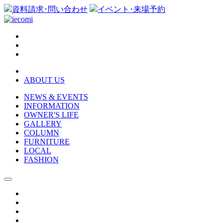
資料請求･問い合わせ
イベント･来場予約
ABOUT US
NEWS & EVENTS
INFORMATION
OWNER'S LIFE
GALLERY
COLUMN
FURNITURE
LOCAL
FASHION