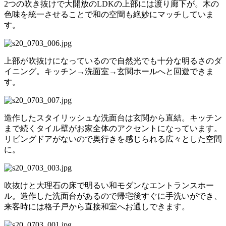
2つの吹き抜けで大開放のLDKの上部には渡り廊下が。木の
色味を統一させることで和の空間も絶妙にマッチしていま
す。
上部が吹抜けになっているので自然光でも十分な明るさのダ
イニング。キッチン→洗面室→玄関ホールへと回遊できま
す。
造作したスタイリッシュな洗面台は玄関から直結。キッチン
まで続くタイル壁がお家全体のアクセントになっています。
リビングドアがないので奥行きを感じられる広々とした空間
に。
吹抜けと大理石の床で明るい和モダンなエントランスホー
ル。造作した洗面台があるので帰宅後すぐに手洗いができ、
来客時には格子戸から直接和室へお通しできます。