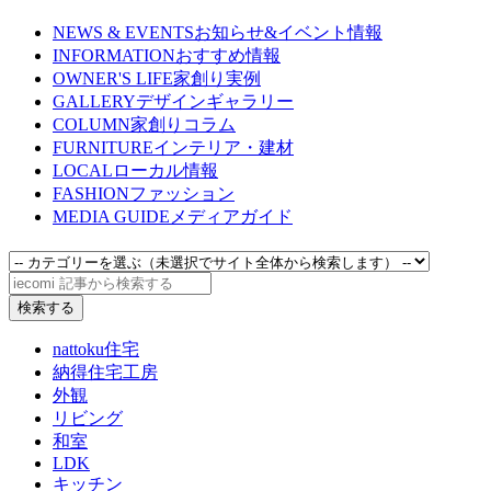
NEWS & EVENTS
お知らせ&イベント情報
INFORMATION
おすすめ情報
OWNER'S LIFE
家創り実例
GALLERY
デザインギャラリー
COLUMN
家創りコラム
FURNITURE
インテリア・建材
LOCAL
ローカル情報
FASHION
ファッション
MEDIA GUIDE
メディアガイド
nattoku住宅
納得住宅工房
外観
リビング
和室
LDK
キッチン