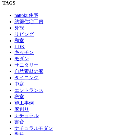
TAGS
nattoku住宅
納得住宅工房
外観
リビング
和室
LDK
キッチン
モダン
サニタリー
自然素材の家
ダイニング
中庭
エントランス
寝室
施工事例
家創り
ナチュラル
書斎
ナチュラルモダン
階段