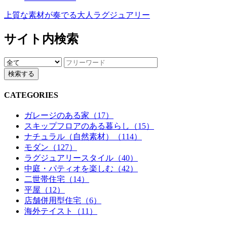
上質な素材が奏でる大人ラグジュアリー
サイト内検索
CATEGORIES
ガレージのある家（17）
スキップフロアのある暮らし（15）
ナチュラル（自然素材）（114）
モダン（127）
ラグジュアリースタイル（40）
中庭・パティオを楽しむ（42）
二世帯住宅（14）
平屋（12）
店舗併用型住宅（6）
海外テイスト（11）