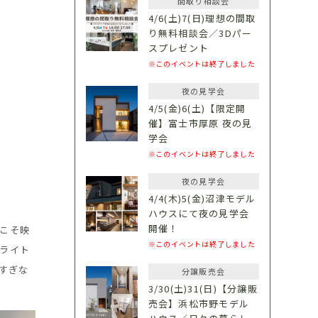
間取り相談会
4/6(土)7(日)理想の間取
り無料相談会／3Dパー
スプレゼント
※このイベントは終了しました
夜の見学会
4/5(金)6(土)【限定開
催】富士市厚原 夜の見
学会
※このイベントは終了しました
夜の見学会
4/4(木)5(金)沼津モデル
ハウスにて夜の見学会
開催！
こそ映
※このイベントは終了しました
ライト
すぎな
分譲販売会
3/30(土)31(日)【分譲販
売会】浜松市野モデル