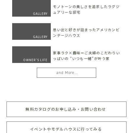
モノトーンの美しさを追求したラグジ
ュアリーな邸宅
GALLERY
思い出と好きが詰まったアメリカンビ
ンテージハウス
GALLERY
家事ラク×趣味＝ご夫婦のこだわりい
っぱいの "いつも一緒"が叶う家
OWNER'S LIFE
and More...
無料カタログのお申し込み・お問い合わせ
イベントやモデルハウスに行ってみる