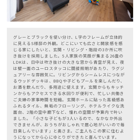
グレーとブラックを使い分け、L字のフレームが立体的
に見えるS様邸の外観。どこにいても広さと開放感を感
じる家にしたいと、玄関・リビング・階段の3か所に吹
き抜けを採用しました。5人家族の笑顔が集まる26畳の
LDKは、日中は吹き抜けの大きな窓から青空が見え、夜
は壁一面のユーロスタッコに間接照明があたり、ラグジ
ュアリーな雰囲気に。リビングからシームレスにつなが
るウッドデッキは、BBQや子どもプールを楽しんだり、
お酒を飲んだり、多用途に使えます。玄関からもキッチ
ンからもアクセスできる水回りが便利で、忙しい共働き
ご夫婦の家事時間を短縮。玄関ホールに貼った高級感あ
ふれるタイル、無垢のフローリング、ホテルライクな洗
面台、2階の空中廊下など、憧れの空間が予算内で叶い
ました。「小さな子どもが3人いるので、なかなか外出
できませんが、おうちがおしゃれで居心地がいいので毎
日楽しんでいます」と奥さま。ご主人もこの家に住むよ
うになってから心にゆとりができたと喜んでいます。