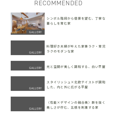
RECOMMENDED
シンボル階段から借景を望む、丁寧な
暮らしを育む家
GALLERY
料理好き夫婦が叶えた家事ラク・育児
ラクのモダンな家
GALLERY
光と空間が美しく調和する、白い平屋
GALLERY
スタイリッシュ×北欧テイストが調和
した、内と外に広がる平屋
GALLERY
〈性能×デザインの融合美〉群を抜く
美しさが佇む、五感を刺激する家
GALLERY