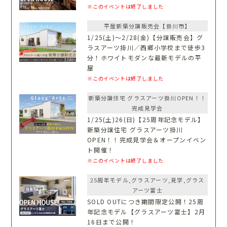
※このイベントは終了しました
平屋新築分譲販売会【掛川市】
1/25(土)〜2/28(金)【分譲販売会】グ
ラスアーツ掛川／西郷小学校まで徒歩3
分！ホワイトモダンな最新モデルの平
屋
※このイベントは終了しました
新築分譲住宅 グラスアーツ掛川OPEN！！
完成見学会
1/25(土)26(日)【25周年記念モデル】
新築分譲住宅 グラスアーツ掛川
OPEN！！完成見学会＆オープンイベン
ト開催！
※このイベントは終了しました
25周年モデル,グラスアーツ,見学,グラス
アーツ富士
SOLD OUTにつき期間限定公開！25周
年記念モデル【グラスアーツ富士】2月
16日まで公開！