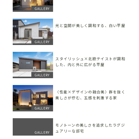
GALLERY
光と空間が美しく調和する、白い平屋
GALLERY
スタイリッシュ×北欧テイストが調和
した、内と外に広がる平屋
GALLERY
〈性能×デザインの融合美〉群を抜く
美しさが佇む、五感を刺激する家
GALLERY
モノトーンの美しさを追求したラグジ
ュアリーな邸宅
GALLERY