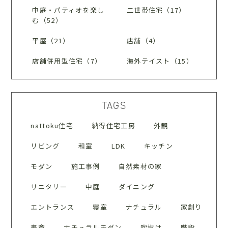
中庭・パティオを楽し
二世帯住宅（17）
む（52）
平屋（21）
店舗（4）
店舗併用型住宅（7）
海外テイスト（15）
TAGS
nattoku住宅
納得住宅工房
外観
リビング
和室
LDK
キッチン
モダン
施工事例
自然素材の家
サニタリー
中庭
ダイニング
エントランス
寝室
ナチュラル
家創り
書斎
ナチュラルモダン
吹抜け
階段