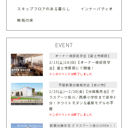
スキップフロアのある暮らし
インナーパティオ
無垢の床
EVENT
オーナー様邸見学会【富士市厚原】
2/15(土)16(日)【オーナー様邸見学
会】富士市厚原にて開催！
※このイベントは終了しました
平屋新築分譲販売会【掛川市】
1/25(土)〜2/28(金)【分譲販売会】グ
ラスアーツ掛川／西郷小学校まで徒歩3
分！ホワイトモダンな最新モデルの平
屋
※このイベントは終了しました
新築分譲住宅 グラスアーツ掛川OPEN！！