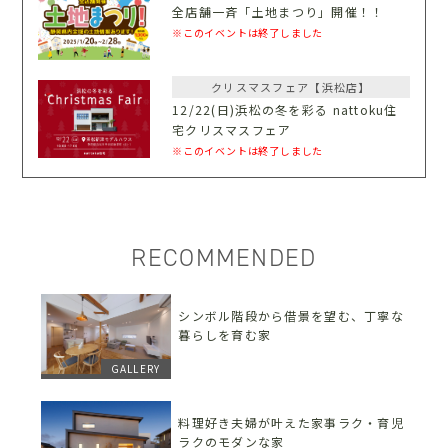
全店舗一斉「土地まつり」開催！！
※このイベントは終了しました
クリスマスフェア【浜松店】
12/22(日)浜松の冬を彩る nattoku住
宅クリスマスフェア
※このイベントは終了しました
RECOMMENDED
シンボル階段から借景を望む、丁寧な
暮らしを育む家
GALLERY
料理好き夫婦が叶えた家事ラク・育児
ラクのモダンな家