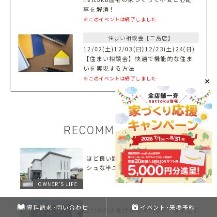
事を解消！
※このイベントは終了しました
住まい相談会【三島店】
12/02(土)12/03(日)12/23(土)24(日)
【住まい相談会】快適で機能的な住ま
いを実現する方法
※このイベントは終了しました
RECOMMENDED
ほど良い距離感が心地いいスタイリッ
シュな半二世帯住宅
OWNER'S LIFE
資料請求･問い合わせ
イベント･来場予約
2つの吹き抜けから光が注ぐ、愛犬と心