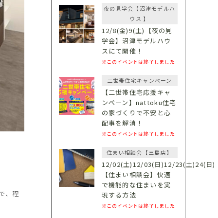
夜の見学会【沼津モデルハ
ウス 】
12/8(金)9(土)【夜の見
学会】沼津モデルハウ
スにて開催！
※このイベントは終了しました
二世帯住宅キャンペーン
【二世帯住宅応援キャ
ンペーン】nattoku住宅
の家づくりで不安と心
配事を解消！
※このイベントは終了しました
住まい相談会【三島店】
12/02(土)12/03(日)12/23(土)24(日)
【住まい相談会】快適
で機能的な住まいを実
で、程
現する方法
※このイベントは終了しました