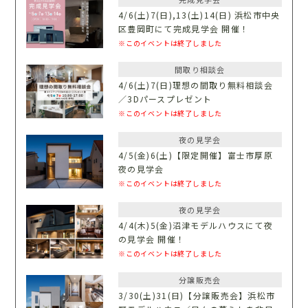
4/6(土)7(日),13(土)14(日) 浜松市中央
区豊岡町にて完成見学会 開催！
※このイベントは終了しました
間取り相談会
4/6(土)7(日)理想の間取り無料相談会
／3Dパースプレゼント
※このイベントは終了しました
夜の見学会
4/5(金)6(土)【限定開催】富士市厚原
夜の見学会
※このイベントは終了しました
夜の見学会
4/4(木)5(金)沼津モデルハウスにて夜
の見学会 開催！
※このイベントは終了しました
分譲販売会
3/30(土)31(日)【分譲販売会】浜松市