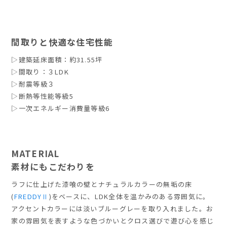
間取りと快適な住宅性能
▷建築延床面積：約31.55坪
▷間取り：３LDK
▷耐震等級３
▷断熱等性能等級5
▷一次エネルギー消費量等級6
MATERIAL
素材にもこだわりを
ラフに仕上げた漆喰の壁とナチュラルカラーの無垢の床
(
FREDDYⅡ
)をベースに、LDK全体を温かみのある雰囲気に。
アクセントカラーには淡いブルーグレーを取り入れました。お
家の雰囲気を表すような色づかいとクロス選びで遊び心を感じ