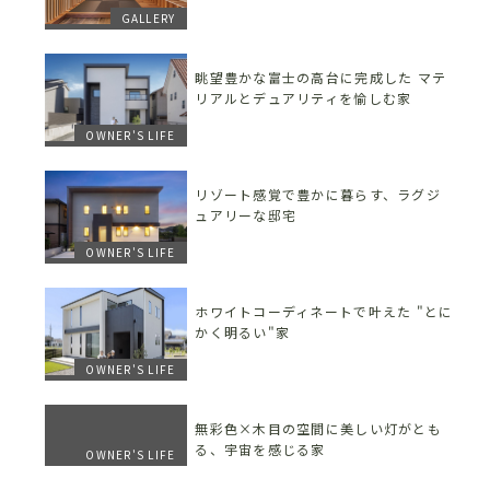
GALLERY
眺望豊かな富士の高台に完成した マテ
リアルとデュアリティを愉しむ家
OWNER'S LIFE
リゾート感覚で豊かに暮らす、ラグジ
ュアリーな邸宅
OWNER'S LIFE
ホワイトコーディネートで叶えた "とに
かく明るい"家
OWNER'S LIFE
無彩色×木目の空間に美しい灯がとも
る、宇宙を感じる家
OWNER'S LIFE