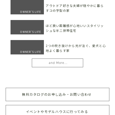
アウトドア好きな夫婦が穏やかに暮ら
すコの字型の家
OWNER'S LIFE
ほど良い距離感が心地いいスタイリッ
シュな半二世帯住宅
OWNER'S LIFE
2つの吹き抜けから光が注ぐ、愛犬と心
地よく暮らす家
OWNER'S LIFE
and More...
無料カタログのお申し込み・お問い合わせ
イベントやモデルハウスに行ってみる