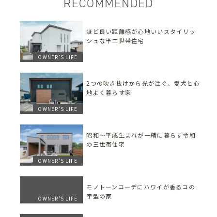
RECOMMENDED
ほど良い距離感が心地いいスタイリッ
シュな半二世帯住宅
OWNER'S LIFE
2つの吹き抜けから光が注ぐ、愛犬と心
地よく暮らす家
OWNER'S LIFE
昭和〜平成生まれが一緒に暮らす令和
の三世帯住宅
OWNER'S LIFE
モノトーンコーデにハワイが香るコの
字型の家
OWNER'S LIFE