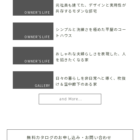
元社員も建てた、デザインと実用性が
共存するモダンな邸宅
OWNER'S LIFE
シンプルと洗練さを極めた平屋のコー
トハウス
OWNER'S LIFE
おしゃれな夫婦らしさを表現した、人
を招きたくなる家
OWNER'S LIFE
日々の暮らしを非日常へと導く、吹抜
け＆空中廊下のある家
GALLERY
and More...
無料カタログのお申し込み・お問い合わせ