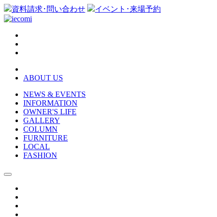
資料請求･問い合わせ
イベント･来場予約
ABOUT US
NEWS & EVENTS
INFORMATION
OWNER'S LIFE
GALLERY
COLUMN
FURNITURE
LOCAL
FASHION