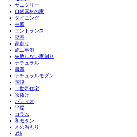
サニタリー
自然素材の家
ダイニング
中庭
エントランス
寝室
家創り
施工事例
失敗しない家創り
ナチュラル
書斎
ナチュラルモダン
階段
二世帯住宅
吹抜け
パティオ
平屋
コラム
和モダン
木の温もり
ｺﾗﾑ