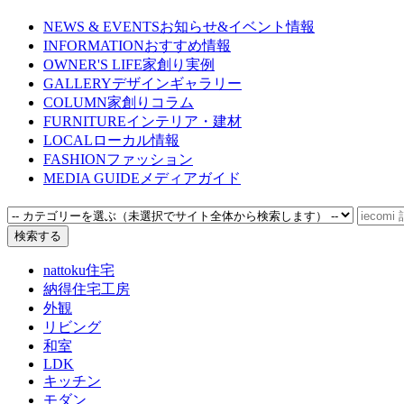
NEWS & EVENTS
お知らせ&イベント情報
INFORMATION
おすすめ情報
OWNER'S LIFE
家創り実例
GALLERY
デザインギャラリー
COLUMN
家創りコラム
FURNITURE
インテリア・建材
LOCAL
ローカル情報
FASHION
ファッション
MEDIA GUIDE
メディアガイド
nattoku住宅
納得住宅工房
外観
リビング
和室
LDK
キッチン
モダン