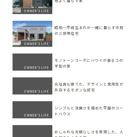
地よく暮らす家
OWNER'S LIFE
昭和〜平成生まれが一緒に暮らす令和
の三世帯住宅
OWNER'S LIFE
モノトーンコーデにハワイが香るコの
字型の家
OWNER'S LIFE
元社員も建てた、デザインと実用性が
共存するモダンな邸宅
OWNER'S LIFE
シンプルと洗練さを極めた平屋のコー
トハウス
OWNER'S LIFE
おしゃれな夫婦らしさを表現した、人