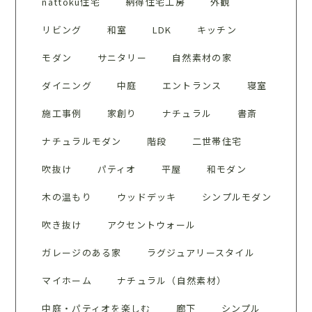
nattoku住宅
納得住宅工房
外観
リビング
和室
LDK
キッチン
モダン
サニタリー
自然素材の家
ダイニング
中庭
エントランス
寝室
施工事例
家創り
ナチュラル
書斎
ナチュラルモダン
階段
二世帯住宅
吹抜け
パティオ
平屋
和モダン
木の温もり
ウッドデッキ
シンプルモダン
吹き抜け
アクセントウォール
ガレージのある家
ラグジュアリースタイル
マイホーム
ナチュラル（自然素材）
中庭・パティオを楽しむ
廊下
シンプル