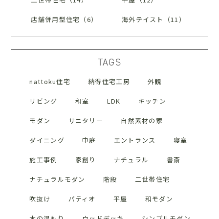
店舗併用型住宅（6）
海外テイスト（11）
TAGS
nattoku住宅
納得住宅工房
外観
リビング
和室
LDK
キッチン
モダン
サニタリー
自然素材の家
ダイニング
中庭
エントランス
寝室
施工事例
家創り
ナチュラル
書斎
ナチュラルモダン
階段
二世帯住宅
吹抜け
パティオ
平屋
和モダン
木の温もり
ウッドデッキ
シンプルモダン