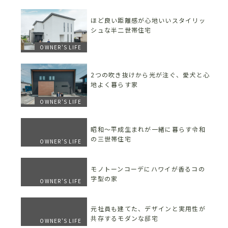
ほど良い距離感が心地いいスタイリッ
シュな半二世帯住宅
OWNER'S LIFE
2つの吹き抜けから光が注ぐ、愛犬と心
地よく暮らす家
OWNER'S LIFE
昭和〜平成生まれが一緒に暮らす令和
の三世帯住宅
OWNER'S LIFE
モノトーンコーデにハワイが香るコの
字型の家
OWNER'S LIFE
元社員も建てた、デザインと実用性が
共存するモダンな邸宅
OWNER'S LIFE