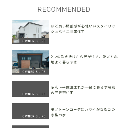
RECOMMENDED
ほど良い距離感が心地いいスタイリッ
シュな半二世帯住宅
OWNER'S LIFE
2つの吹き抜けから光が注ぐ、愛犬と心
地よく暮らす家
OWNER'S LIFE
昭和〜平成生まれが一緒に暮らす令和
の三世帯住宅
OWNER'S LIFE
モノトーンコーデにハワイが香るコの
字型の家
OWNER'S LIFE