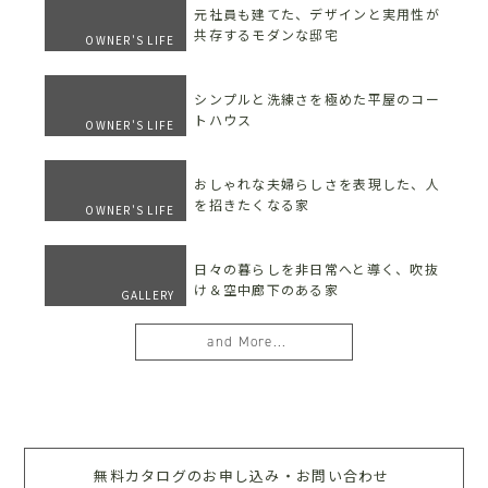
元社員も建てた、デザインと実用性が
共存するモダンな邸宅
OWNER'S LIFE
シンプルと洗練さを極めた平屋のコー
トハウス
OWNER'S LIFE
おしゃれな夫婦らしさを表現した、人
を招きたくなる家
OWNER'S LIFE
日々の暮らしを非日常へと導く、吹抜
け＆空中廊下のある家
GALLERY
and More...
無料カタログのお申し込み・お問い合わせ