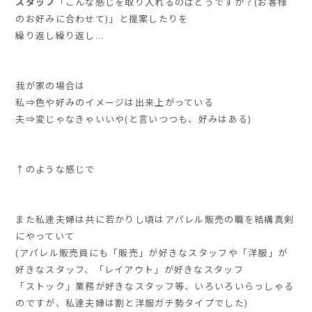
スタッフ
「こんな感じを取り入れるのばどうですか？(お客様
のお好みに合わせて)」
と提案したりを
繰り返し繰り返し...
我が家の場合は
私⇒色や好みのイメージは出来上がっている
夫⇒変じゃなきゃいいや(と言いつつも、好みはある)
↑のような感じで
また私達夫婦は共に若かりし頃は
アパレル販売
の職を結構真剣
にやっていて
(アパレル販売員にも「販売」が好きなスタッフや「洋服」が
好きなスタッフ、「レイアウト」が好きなスタッフ
「ストック」業務が好きなスタッフ等、いろいろいらっしゃる
のですが、私達夫婦は割と
洋服ガチ勢タイプ
でした)