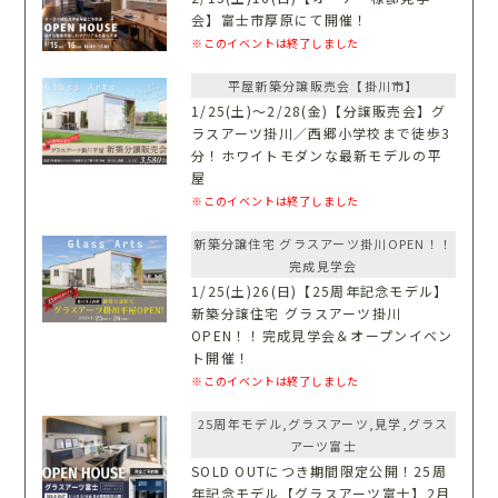
会】富士市厚原にて開催！
※このイベントは終了しました
平屋新築分譲販売会【掛川市】
1/25(土)〜2/28(金)【分譲販売会】グ
ラスアーツ掛川／西郷小学校まで徒歩3
分！ホワイトモダンな最新モデルの平
屋
※このイベントは終了しました
新築分譲住宅 グラスアーツ掛川OPEN！！
完成見学会
1/25(土)26(日)【25周年記念モデル】
新築分譲住宅 グラスアーツ掛川
OPEN！！完成見学会＆オープンイベン
ト開催！
※このイベントは終了しました
25周年モデル,グラスアーツ,見学,グラス
アーツ富士
SOLD OUTにつき期間限定公開！25周
年記念モデル【グラスアーツ富士】2月