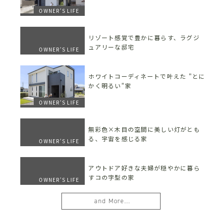
OWNER'S LIFE
リゾート感覚で豊かに暮らす、ラグジ
ュアリーな邸宅
OWNER'S LIFE
ホワイトコーディネートで叶えた "とに
かく明るい"家
OWNER'S LIFE
無彩色×木目の空間に美しい灯がとも
る、宇宙を感じる家
OWNER'S LIFE
アウトドア好きな夫婦が穏やかに暮ら
すコの字型の家
OWNER'S LIFE
and More...