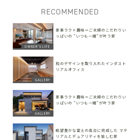
RECOMMENDED
家事ラク×趣味＝ご夫婦のこだわりい
っぱいの "いつも一緒"が叶う家
OWNER'S LIFE
和のデザインを取り入れたインダスト
リアルオフィス
GALLERY
家事ラク×趣味＝ご夫婦のこだわりい
っぱいの "いつも一緒"が叶う家
GALLERY
眺望豊かな富士の高台に完成した マテ
リアルとデュアリティを愉しむ家