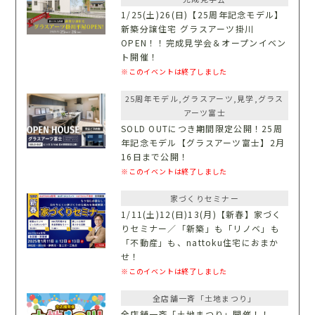
1/25(土)26(日)【25周年記念モデル】
新築分譲住宅 グラスアーツ掛川
OPEN！！完成見学会＆オープンイベン
ト開催！
※このイベントは終了しました
25周年モデル,グラスアーツ,見学,グラス
アーツ富士
SOLD OUTにつき期間限定公開！25周
年記念モデル【グラスアーツ富士】2月
16日まで公開！
※このイベントは終了しました
家づくりセミナー
1/11(土)12(日)13(月)【新春】家づく
りセミナー／「新築」も「リノベ」も
「不動産」も、nattoku住宅におまか
せ！
※このイベントは終了しました
全店舗一斉「土地まつり」
全店舗一斉「土地まつり」開催！！