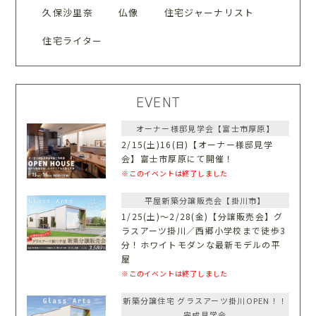
久保沙里奈
仏像
住宅ジャーナリスト
住宅ライター
EVENT
オーナー様邸見学会【富士市厚原】
2/15(土)16(日)【オーナー様邸見学
会】富士市厚原にて開催！
※このイベントは終了しました
平屋新築分譲販売会【掛川市】
1/25(土)〜2/28(金)【分譲販売会】グ
ラスアーツ掛川／西郷小学校まで徒歩3
分！ホワイトモダンな最新モデルの平
屋
※このイベントは終了しました
新築分譲住宅 グラスアーツ掛川OPEN！！
完成見学会