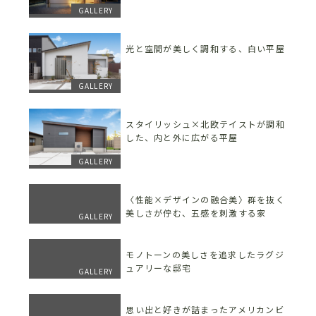
GALLERY
光と空間が美しく調和する、白い平屋
GALLERY
スタイリッシュ×北欧テイストが調和
した、内と外に広がる平屋
GALLERY
〈性能×デザインの融合美〉群を抜く
美しさが佇む、五感を刺激する家
GALLERY
モノトーンの美しさを追求したラグジ
ュアリーな邸宅
GALLERY
思い出と好きが詰まったアメリカンビ