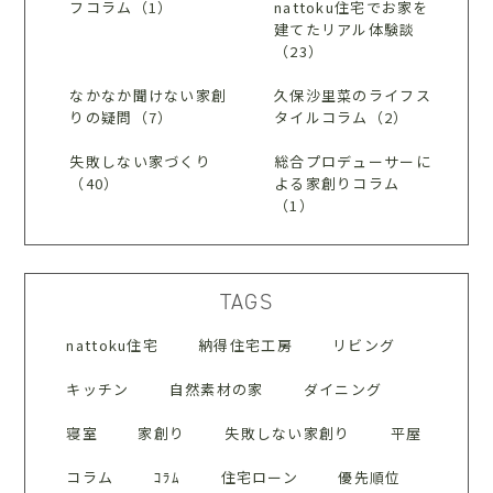
フコラム（1）
nattoku住宅でお家を
建てたリアル体験談
（23）
なかなか聞けない家創
久保沙里菜のライフス
りの疑問（7）
タイルコラム（2）
失敗しない家づくり
総合プロデューサーに
（40）
よる家創りコラム
（1）
TAGS
nattoku住宅
納得住宅工房
リビング
キッチン
自然素材の家
ダイニング
寝室
家創り
失敗しない家創り
平屋
コラム
ｺﾗﾑ
住宅ローン
優先順位