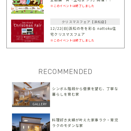
※このイベントは終了しました
クリスマスフェア【浜松店】
12/22(日)浜松の冬を彩る nattoku住
宅クリスマスフェア
※このイベントは終了しました
RECOMMENDED
シンボル階段から借景を望む、丁寧な
暮らしを育む家
GALLERY
料理好き夫婦が叶えた家事ラク・育児
ラクのモダンな家