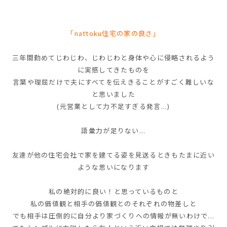
「nattoku住宅の家の良さ」
三年間勤めてじわじわ、じわじわと身体や心に侵略されるよう
に実感してきたものを
言葉や理屈だけで夫にすべてを伝えきることがすごく難しいな
と思いました
(元営業として力不足すぎる発言...)
語彙力が足りない...
友達が他の住宅会社で家を建てる姿を見送るときもたまに近い
ような思いになります
私の
絶対的に良い！
と思っているものと
私の価値観と相手の価値観とのそれぞれの物差しと
でも相手は圧倒的に自分より家づくりへの情報が無いわけで...