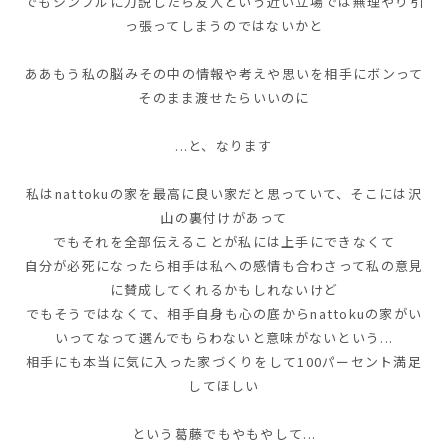
でもシンプルに力説したら友人という近い立場では無理やり引
っ張ってしまうのではないかと
ああもう私の脳みその中の情報や考えや思いを相手にボンって
そのまま渡せたらいいのに
...と、なります
私は
nattokuの家を最高に良い家
だと思っていて、そこには沢
山の裏付けがあって
でもそれを全部伝えることが私には上手にできなくて
自分が必死になったら相手は私への感情も合わさって私の意見
に賛成してくれるかもしれないけど
でもそうではなくて、相手自身も心の底からnattokuの家がい
いってなって選んでもらわないと意味がないという...
相手にも本当に気に入った家づくりをして
100パーセント満足
してほしい
という葛藤でもやもやして...