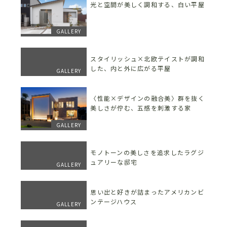
光と空間が美しく調和する、白い平屋
GALLERY
スタイリッシュ×北欧テイストが調和
した、内と外に広がる平屋
GALLERY
〈性能×デザインの融合美〉群を抜く
美しさが佇む、五感を刺激する家
GALLERY
モノトーンの美しさを追求したラグジ
ュアリーな邸宅
GALLERY
思い出と好きが詰まったアメリカンビ
ンテージハウス
GALLERY