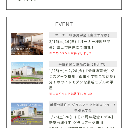
EVENT
オーナー様邸見学会【富士市厚原】
2/15(土)16(日)【オーナー様邸見学
会】富士市厚原にて開催！
※このイベントは終了しました
平屋新築分譲販売会【掛川市】
1/25(土)〜2/28(金)【分譲販売会】グ
ラスアーツ掛川／西郷小学校まで徒歩3
分！ホワイトモダンな最新モデルの平
屋
※このイベントは終了しました
新築分譲住宅 グラスアーツ掛川OPEN！！
完成見学会
1/25(土)26(日)【25周年記念モデル】
新築分譲住宅 グラスアーツ掛川