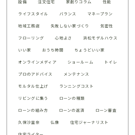
設備
注文住宅
家創りコラム
性能
ライフスタイル
バランス
マネープラン
地域工務店
失敗しない家づくり
気密性
フローリング
心地よさ
浜松モデルハウス
いい家
おうち時間
ちょうどいい家
オンラインメディア
ショールーム
トイレ
プロのアドバイス
メンテナンス
モルタル仕上げ
ランニングコスト
リビングに集う
ローンの種類
ローンの組み方
ローンの返済
ローン審査
久保沙里奈
仏像
住宅ジャーナリスト
住宅ライター