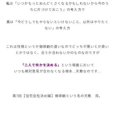
私
は
「いつかもっとめんどくさくなるかもしれないから今のう
ちに片づけておこう」
の考え方で
夫
は
「今どうしてもやらないといけないこと、以外はやりたく
ない」の考え方
これは性格というか価値観の違いなので
どっちが悪いとか良い
とかではなく、合うか合わないかのもの
なのですが
「二人で何かを決める」
という場面において
いつも絶対意見が合わなくなる根本...天敵なのです...
第7回【住宅会社決め編】価値観という名の天敵 完。