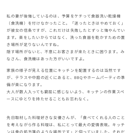
私の妻が後悔しているのは、予算をケチって食器洗い乾燥機
（食洗機）を付けなかったこと。「迷ったときはやめておく」
が彼女の信条ですが、これだけは失敗したとずっと悔やんでい
ます。楽をしたいからではなく、洗った食器を乾かすための置
き場所が足りないんですね。
隠す場所がないと、不意にお客さまが来たときに困ります。み
なさん、食洗機はあった方がいいですよ。
家族の様子が見える位置にキッチンを配置するのは当然です
が、テラスや中庭の近くにあると、BBQやホームパーティの準
備が楽になります。
大人が数人入っても窮屈に感じないよう、キッチンの作業スペ
ースにゆとりを持たせることもお忘れなく。
先日取材した料理好きな女優さんが、「食べてくれる人のこと
を考えながら作る料理は、私にとって最大の愛情表現。キッチ
ンは食の処方箋のような場所です」と仰っていました。それだ