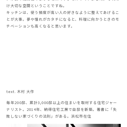
け大切な空間ということですね。
キッチンは、使う頻度が高い人の好きなように整えてあげるこ
とが大事。夢や憧れがカタチになると、料理に向かうときのモ
チベーションも高くなると思います。
text. 木村 大作
毎年
200
邸、累計
3,000
邸以上の住まいを取材する住宅ジャー
ナリスト。
2014
年、納得住宅工房で自邸を新築。著書に「失
敗しない家づくりの法則」がある。浜松市在住