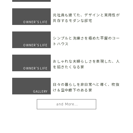
元社員も建てた、デザインと実用性が
共存するモダンな邸宅
OWNER'S LIFE
シンプルと洗練さを極めた平屋のコー
トハウス
OWNER'S LIFE
おしゃれな夫婦らしさを表現した、人
を招きたくなる家
OWNER'S LIFE
日々の暮らしを非日常へと導く、吹抜
け＆空中廊下のある家
GALLERY
and More...