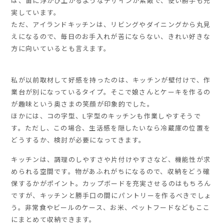
は、宙に浮かび上がるようなデザインが素敵で、使い勝手も充
実しています。
ただ、アイランドキッチンは、リビングやダイニングから丸見
えになるので、毎日のお手入れが苦にならない、きれい好きな
方に向いているとも言えます。
私が以前取材して好感を持ったのは、キッチンが壁付けで、作
業台が別になっているタイプ。そこで娘さんとケーキを作るの
が趣味という奥さまの笑顔が印象的でした。
ほかには、コの字型、L字型のキッチンも作業しやすそうで
す。ただし、この場合、生活感を隠したいなら冷蔵庫の位置を
どうするか、検討が必要になってきます。
キッチンは、調理のしやすさや片付けやすさなど、機能性が求
められる空間です。物があふれがちになるので、収納をどう確
保するかがポイント。カップボードを充実させるのはもちろん
ですが、キッチンと勝手口の間にパントリーを作るべきでしょ
う。非常食やビールのケース、お米、ペットフードなどもここ
にまとめて収納できます。