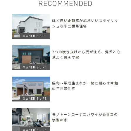
RECOMMENDED
ほど良い距離感が心地いいスタイリッ
シュな半二世帯住宅
OWNER'S LIFE
2つの吹き抜けから光が注ぐ、愛犬と心
地よく暮らす家
OWNER'S LIFE
昭和〜平成生まれが一緒に暮らす令和
の三世帯住宅
OWNER'S LIFE
モノトーンコーデにハワイが香るコの
字型の家
OWNER'S LIFE