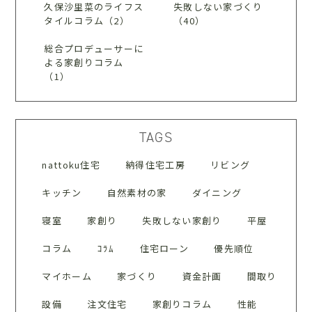
久保沙里菜のライフス
失敗しない家づくり
タイルコラム（2）
（40）
総合プロデューサーに
よる家創りコラム
（1）
TAGS
nattoku住宅
納得住宅工房
リビング
キッチン
自然素材の家
ダイニング
寝室
家創り
失敗しない家創り
平屋
コラム
ｺﾗﾑ
住宅ローン
優先順位
マイホーム
家づくり
資金計画
間取り
設備
注文住宅
家創りコラム
性能