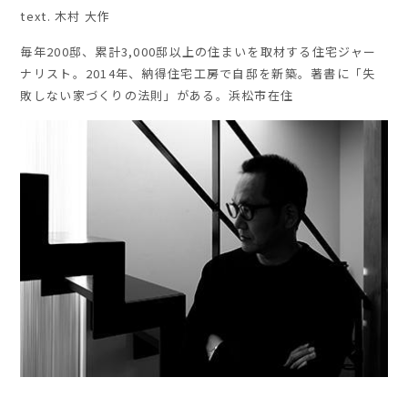
text. 木村 大作
毎年
200
邸、累計
3,000
邸以上の住まいを取材する住宅ジャー
ナリスト。
2014
年、納得住宅工房で自邸を新築。著書に「失
敗しない家づくりの法則」がある。浜松市在住