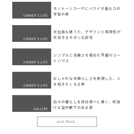
モノトーンコーデにハワイが香るコの
字型の家
OWNER'S LIFE
元社員も建てた、デザインと実用性が
共存するモダンな邸宅
OWNER'S LIFE
シンプルと洗練さを極めた平屋のコー
トハウス
OWNER'S LIFE
おしゃれな夫婦らしさを表現した、人
を招きたくなる家
OWNER'S LIFE
日々の暮らしを非日常へと導く、吹抜
け＆空中廊下のある家
GALLERY
and More...