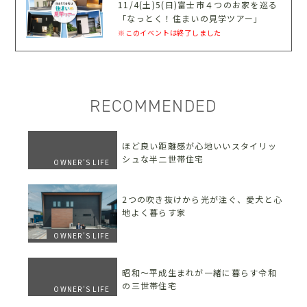
11/4(土)5(日)富士市４つのお家を巡る
「なっとく！住まいの見学ツアー」
※このイベントは終了しました
RECOMMENDED
ほど良い距離感が心地いいスタイリッ
シュな半二世帯住宅
OWNER'S LIFE
2つの吹き抜けから光が注ぐ、愛犬と心
地よく暮らす家
OWNER'S LIFE
昭和〜平成生まれが一緒に暮らす令和
の三世帯住宅
OWNER'S LIFE