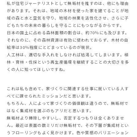
私が住宅ジャーナリストとして無垢材を推すのは、他にも理由
があります。それは、地域の木材を使った家を建てることが地
域の森と水と空気を守り、地域の林業を活性化させ、さらに子
どもたちの未来の暮らしを守ることにもつながるからです。
日本の国土に占める森林面積の割合は、約70％にも及びます。
それなのに、その森林資源は有効に使われておらず、木材の自
給率は30％程度にとどまっているのが現状。
人工林は、適切な手入れをしなければ枯渇してしまいます。植
林・育林・伐採という再生産循環を継続することの大切さを多
くの人に知ってほしいですね。
これは私も含めて、家づくりに関連する仕事に就いている人す
べてに課せられたミッションだと思います。
もちろん、人によって家づくりの価値観は違うので、無垢材で
はなく集成材を選ぶのもアリだと思います。
無垢材より掃除しやすいし、否定するつもりは全くありませ
ん。最近は表面の数ミリだけ無垢材で、その下層が集成材とい
うフローリングもよく見かけます。色や質感のバリエーション