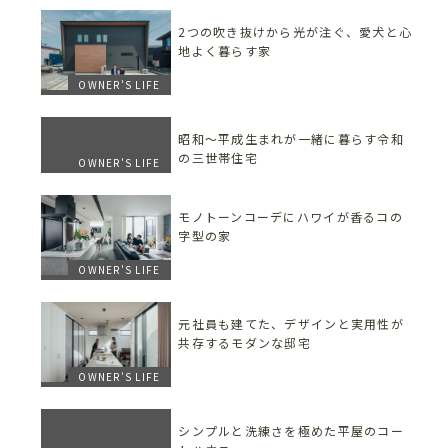
2つの吹き抜けから光が注ぐ、愛犬と心
地よく暮らす家
OWNER'S LIFE
昭和〜平成生まれが一緒に暮らす令和
の三世帯住宅
OWNER'S LIFE
モノトーンコーデにハワイが香るコの
字型の家
OWNER'S LIFE
元社員も建てた、デザインと実用性が
共存するモダンな邸宅
OWNER'S LIFE
シンプルと洗練さを極めた平屋のコー