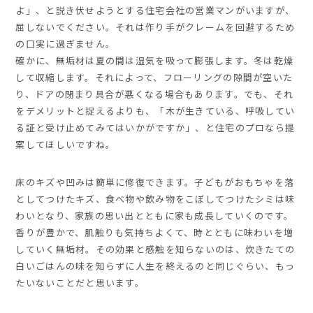
よ」、と説き伏せようとする住宅会社の営業マンがいますが、
屈しないでください。それは作り手がクレームを回避するため
の口実に過ぎません。
確かに、無垢材は夏の間は湿気を吸って膨張します。冬は乾燥
して収縮します。それによって、フローリングの隙間が空いた
り、ドアの閉まり具合が悪くなる場合もあります。でも、それ
をデメリットと捉えるよりも、「木が生きている、呼吸してい
る証と受け止めてみてはいかがですか」、と住宅のプロなら提
案してほしいですね。
床のキズや凹みは簡単に修復できます。子どもがおもちゃを落
としてつけたキズ、食べ物や飲み物をこぼしてつけたシミは味
わいとなり、家族の思い出とともに家も成長していくのです。
香りが豊かで、肌触りも気持ちよくて、時とともに味わいを増
していく無垢材。その効果と感触を知らないのは、炊きたての
白いごはんの味を知らずに人生を終えるのと同じぐらい、もっ
たいないことだと思います。