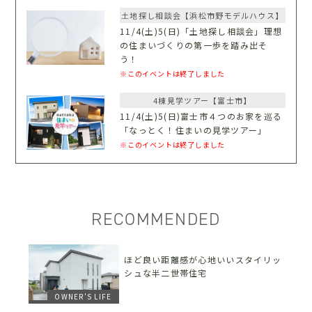
土地探し相談会【浜松市野モデルハウス】
11/4(土)5(日)「土地探し相談会」理想
の住まいづくりの第一歩を踏み出そ
う！
※このイベントは終了しました
4棟見学ツアー【富士市】
11/4(土)5(日)富士市４つのお家を巡る
「なっとく！住まいの見学ツアー」
※このイベントは終了しました
RECOMMENDED
ほど良い距離感が心地いいスタイリッ
シュな半二世帯住宅
OWNER'S LIFE