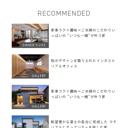
RECOMMENDED
家事ラク×趣味＝ご夫婦のこだわりい
っぱいの "いつも一緒"が叶う家
OWNER'S LIFE
和のデザインを取り入れたインダスト
リアルオフィス
GALLERY
家事ラク×趣味＝ご夫婦のこだわりい
っぱいの "いつも一緒"が叶う家
GALLERY
眺望豊かな富士の高台に完成した マテ
リアルとデュアリティを愉しむ家