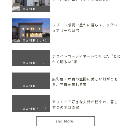
OWNER'S LIFE
リゾート感覚で豊かに暮らす、ラグジ
ュアリーな邸宅
OWNER'S LIFE
ホワイトコーディネートで叶えた "とに
かく明るい"家
OWNER'S LIFE
無彩色×木目の空間に美しい灯がとも
る、宇宙を感じる家
OWNER'S LIFE
アウトドア好きな夫婦が穏やかに暮ら
すコの字型の家
OWNER'S LIFE
and More...