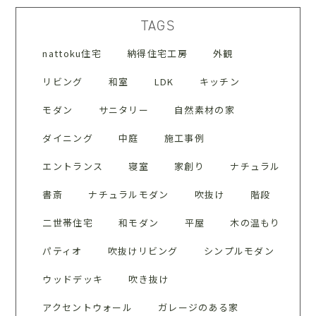
TAGS
nattoku住宅
納得住宅工房
外観
リビング
和室
LDK
キッチン
モダン
サニタリー
自然素材の家
ダイニング
中庭
施工事例
エントランス
寝室
家創り
ナチュラル
書斎
ナチュラルモダン
吹抜け
階段
二世帯住宅
和モダン
平屋
木の温もり
パティオ
吹抜けリビング
シンプルモダン
ウッドデッキ
吹き抜け
アクセントウォール
ガレージのある家