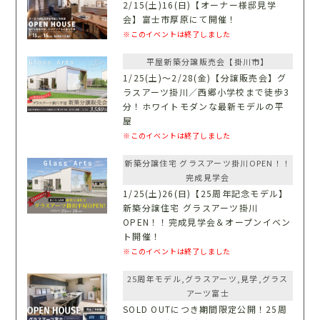
2/15(土)16(日)【オーナー様邸見学
会】富士市厚原にて開催！
※このイベントは終了しました
平屋新築分譲販売会【掛川市】
1/25(土)〜2/28(金)【分譲販売会】グ
ラスアーツ掛川／西郷小学校まで徒歩3
分！ホワイトモダンな最新モデルの平
屋
※このイベントは終了しました
新築分譲住宅 グラスアーツ掛川OPEN！！
完成見学会
1/25(土)26(日)【25周年記念モデル】
新築分譲住宅 グラスアーツ掛川
OPEN！！完成見学会＆オープンイベン
ト開催！
※このイベントは終了しました
25周年モデル,グラスアーツ,見学,グラス
アーツ富士
SOLD OUTにつき期間限定公開！25周