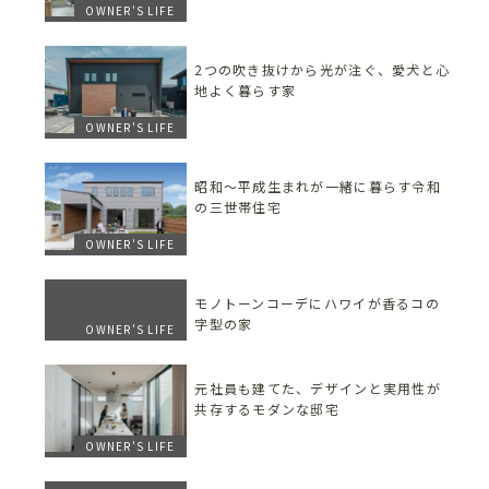
OWNER'S LIFE
2つの吹き抜けから光が注ぐ、愛犬と心
地よく暮らす家
OWNER'S LIFE
昭和〜平成生まれが一緒に暮らす令和
の三世帯住宅
OWNER'S LIFE
モノトーンコーデにハワイが香るコの
字型の家
OWNER'S LIFE
元社員も建てた、デザインと実用性が
共存するモダンな邸宅
OWNER'S LIFE