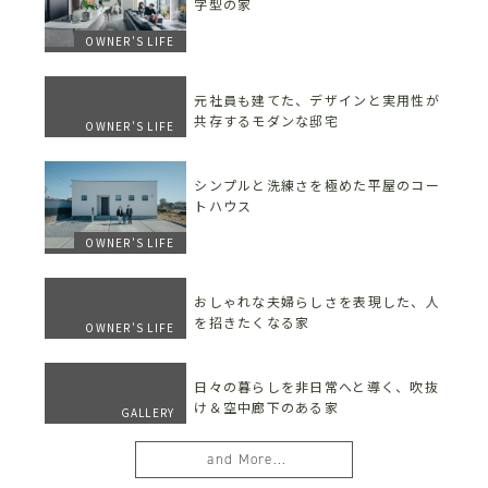
字型の家
OWNER'S LIFE
元社員も建てた、デザインと実用性が
共存するモダンな邸宅
OWNER'S LIFE
シンプルと洗練さを極めた平屋のコー
トハウス
OWNER'S LIFE
おしゃれな夫婦らしさを表現した、人
を招きたくなる家
OWNER'S LIFE
日々の暮らしを非日常へと導く、吹抜
け＆空中廊下のある家
GALLERY
and More...