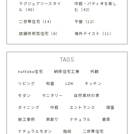
ラグジュアリースタイ
中庭・パティオを楽し
ル（40）
む（42）
二世帯住宅（14）
平屋（12）
店舗併用型住宅（6）
海外テイスト（11）
TAGS
nattoku住宅
納得住宅工房
外観
リビング
和室
LDK
キッチン
モダン
サニタリー
自然素材の家
ダイニング
中庭
エントランス
寝室
施工事例
家創り
ナチュラル
書斎
ナチュラルモダン
階段
二世帯住宅