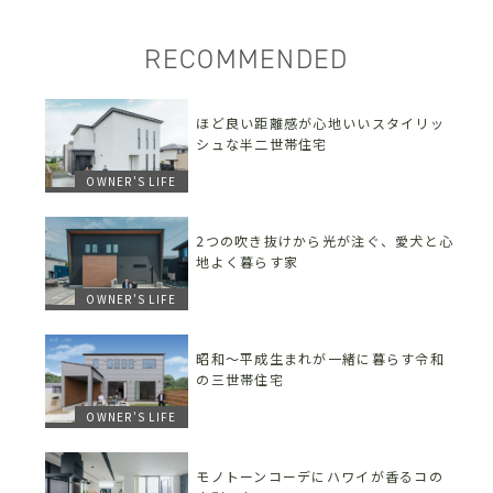
RECOMMENDED
ほど良い距離感が心地いいスタイリッ
シュな半二世帯住宅
OWNER'S LIFE
2つの吹き抜けから光が注ぐ、愛犬と心
地よく暮らす家
OWNER'S LIFE
昭和〜平成生まれが一緒に暮らす令和
の三世帯住宅
OWNER'S LIFE
モノトーンコーデにハワイが香るコの