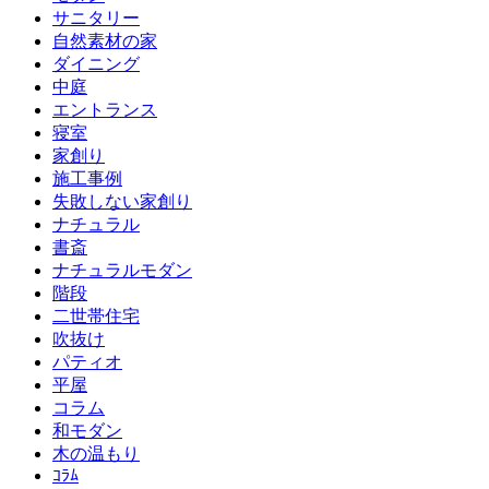
サニタリー
自然素材の家
ダイニング
中庭
エントランス
寝室
家創り
施工事例
失敗しない家創り
ナチュラル
書斎
ナチュラルモダン
階段
二世帯住宅
吹抜け
パティオ
平屋
コラム
和モダン
木の温もり
ｺﾗﾑ