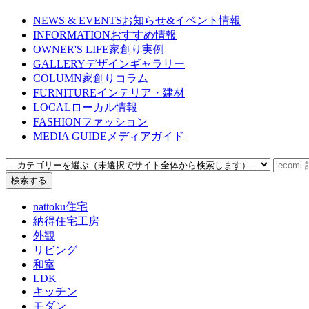
NEWS & EVENTS
お知らせ&イベント情報
INFORMATION
おすすめ情報
OWNER'S LIFE
家創り実例
GALLERY
デザインギャラリー
COLUMN
家創りコラム
FURNITURE
インテリア・建材
LOCAL
ローカル情報
FASHION
ファッション
MEDIA GUIDE
メディアガイド
nattoku住宅
納得住宅工房
外観
リビング
和室
LDK
キッチン
モダン