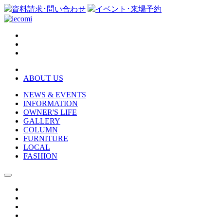
資料請求･問い合わせ
イベント･来場予約
ABOUT US
NEWS & EVENTS
INFORMATION
OWNER'S LIFE
GALLERY
COLUMN
FURNITURE
LOCAL
FASHION