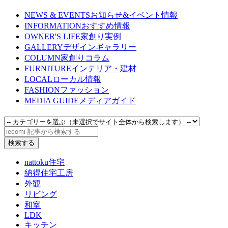
NEWS & EVENTS
お知らせ&イベント情報
INFORMATION
おすすめ情報
OWNER'S LIFE
家創り実例
GALLERY
デザインギャラリー
COLUMN
家創りコラム
FURNITURE
インテリア・建材
LOCAL
ローカル情報
FASHION
ファッション
MEDIA GUIDE
メディアガイド
nattoku住宅
納得住宅工房
外観
リビング
和室
LDK
キッチン