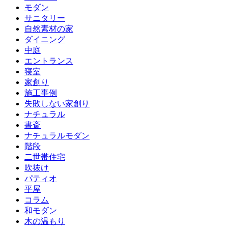
モダン
サニタリー
自然素材の家
ダイニング
中庭
エントランス
寝室
家創り
施工事例
失敗しない家創り
ナチュラル
書斎
ナチュラルモダン
階段
二世帯住宅
吹抜け
パティオ
平屋
コラム
和モダン
木の温もり