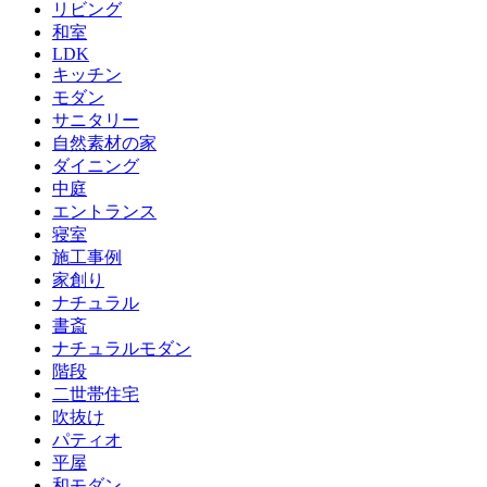
リビング
和室
LDK
キッチン
モダン
サニタリー
自然素材の家
ダイニング
中庭
エントランス
寝室
施工事例
家創り
ナチュラル
書斎
ナチュラルモダン
階段
二世帯住宅
吹抜け
パティオ
平屋
和モダン