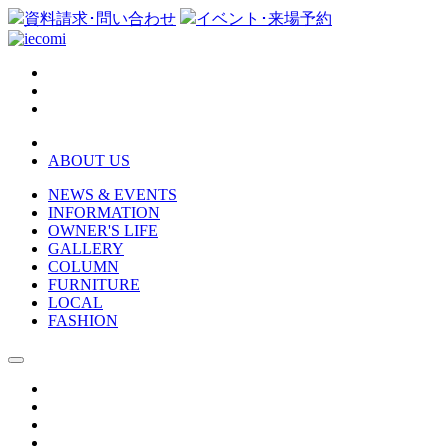
資料請求･問い合わせ
イベント･来場予約
ABOUT US
NEWS & EVENTS
INFORMATION
OWNER'S LIFE
GALLERY
COLUMN
FURNITURE
LOCAL
FASHION