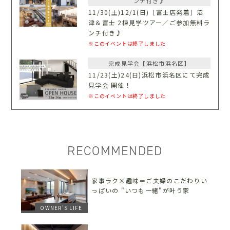
ンチ付き♪
11/30(土)12/1(日)［富士店発着］沼
津＆富士 2棟見学ツアー／ご参加無料ラ
ンチ付き♪
※このイベントは終了しました
完成見学会【浜松市浜名区】
11/23(土)24(日)浜松市浜名区にて完成
見学会 開催！
※このイベントは終了しました
RECOMMENDED
家事ラク×趣味＝ご夫婦のこだわりい
っぱいの "いつも一緒"が叶う家
OWNER'S LIFE