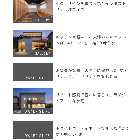
和のデザインを取り入れたインダスト
リアルオフィス
GALLERY
家事ラク×趣味＝ご夫婦のこだわりい
っぱいの "いつも一緒"が叶う家
GALLERY
眺望豊かな富士の高台に完成した マテ
リアルとデュアリティを愉しむ家
OWNER'S LIFE
リゾート感覚で豊かに暮らす、ラグジ
ュアリーな邸宅
OWNER'S LIFE
ホワイトコーディネートで叶えた "とに
かく明るい"家
OWNER'S LIFE