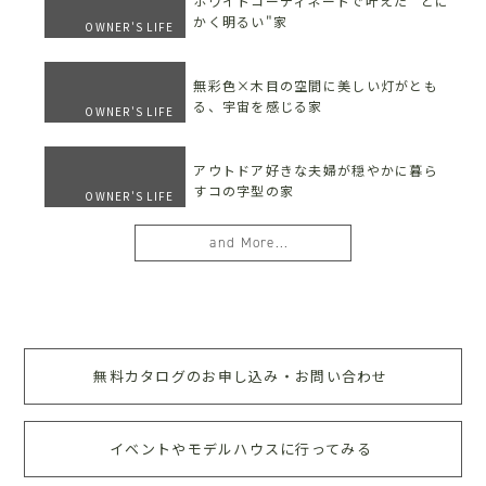
ホワイトコーディネートで叶えた "とに
かく明るい"家
OWNER'S LIFE
無彩色×木目の空間に美しい灯がとも
る、宇宙を感じる家
OWNER'S LIFE
アウトドア好きな夫婦が穏やかに暮ら
すコの字型の家
OWNER'S LIFE
and More...
無料カタログのお申し込み・お問い合わせ
イベントやモデルハウスに行ってみる