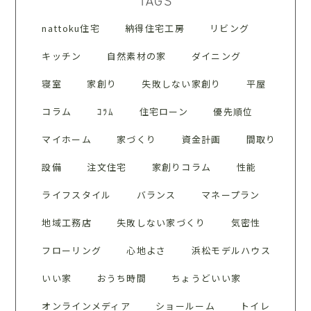
TAGS
nattoku住宅
納得住宅工房
リビング
キッチン
自然素材の家
ダイニング
寝室
家創り
失敗しない家創り
平屋
コラム
ｺﾗﾑ
住宅ローン
優先順位
マイホーム
家づくり
資金計画
間取り
設備
注文住宅
家創りコラム
性能
ライフスタイル
バランス
マネープラン
地域工務店
失敗しない家づくり
気密性
フローリング
心地よさ
浜松モデルハウス
いい家
おうち時間
ちょうどいい家
オンラインメディア
ショールーム
トイレ