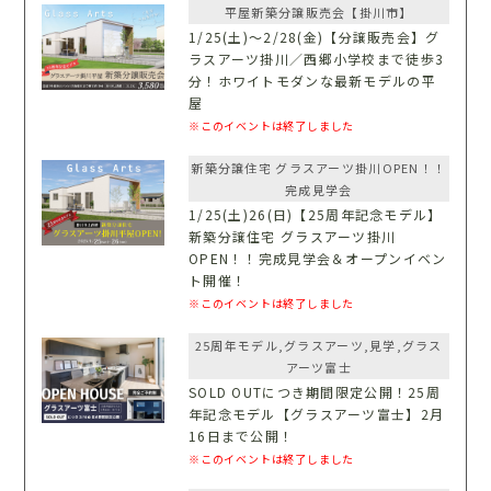
平屋新築分譲販売会【掛川市】
1/25(土)〜2/28(金)【分譲販売会】グ
ラスアーツ掛川／西郷小学校まで徒歩3
分！ホワイトモダンな最新モデルの平
屋
※このイベントは終了しました
新築分譲住宅 グラスアーツ掛川OPEN！！
完成見学会
1/25(土)26(日)【25周年記念モデル】
新築分譲住宅 グラスアーツ掛川
OPEN！！完成見学会＆オープンイベン
ト開催！
※このイベントは終了しました
25周年モデル,グラスアーツ,見学,グラス
アーツ富士
SOLD OUTにつき期間限定公開！25周
年記念モデル【グラスアーツ富士】2月
16日まで公開！
※このイベントは終了しました