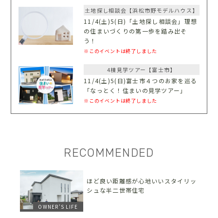
土地探し相談会【浜松市野モデルハウス】
11/4(土)5(日)「土地探し相談会」理想
の住まいづくりの第一歩を踏み出そ
う！
※このイベントは終了しました
4棟見学ツアー【富士市】
11/4(土)5(日)富士市４つのお家を巡る
「なっとく！住まいの見学ツアー」
※このイベントは終了しました
RECOMMENDED
ほど良い距離感が心地いいスタイリッ
シュな半二世帯住宅
OWNER'S LIFE