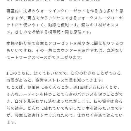
寝室内に夫婦のウォークインクローゼットを作る方も多いと思
いますが、両方向からアクセスできるウォークスルークローゼ
ットだと使いやすく、動線も便利です。壁はキリ材がオスス
メ。きものを収納する桐箪笥と同じ原理です。
本棚や飾り棚で寝室とクローゼットを緩やかに間仕切りするの
もいいですね。その一角にカウンターを造作すれば、立派なリ
モートワークスペースができ上がります。
1日のうちに、短くてもいいので、自分の好きなことができる
時間があると、疲労やストレスの量も減ってきます。
たとえば、お風呂に長く入るとか、週1回はジムに行くとか、
そんなルーティンを持つことで心身のバランスを保つことがで
き、自分を見失わずに済むような気がします。私の場合は寝る
前の読書。どんなに疲れていても少しだけ本を読みたいのです
が、寝室に読書灯を付け忘れたので、仕方なく書斎で読んでい
ます。