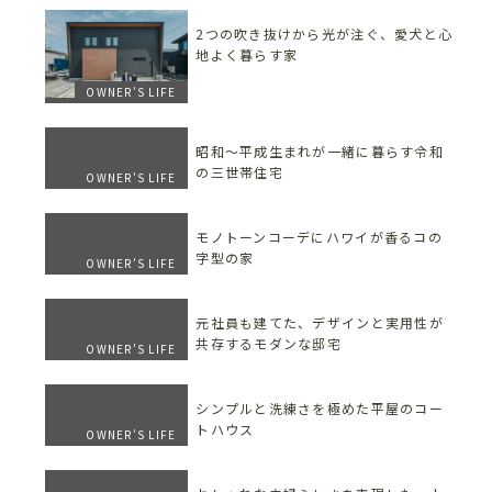
2つの吹き抜けから光が注ぐ、愛犬と心
地よく暮らす家
OWNER'S LIFE
昭和〜平成生まれが一緒に暮らす令和
の三世帯住宅
OWNER'S LIFE
モノトーンコーデにハワイが香るコの
字型の家
OWNER'S LIFE
元社員も建てた、デザインと実用性が
共存するモダンな邸宅
OWNER'S LIFE
シンプルと洗練さを極めた平屋のコー
トハウス
OWNER'S LIFE