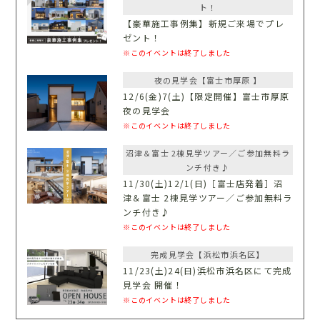
ト！
【豪華施工事例集】新規ご来場でプレ
ゼント！
※このイベントは終了しました
夜の見学会【富士市厚原 】
12/6(金)7(土)【限定開催】富士市厚原
夜の見学会
※このイベントは終了しました
沼津＆富士 2棟見学ツアー／ご参加無料ラ
ンチ付き♪
11/30(土)12/1(日)［富士店発着］沼
津＆富士 2棟見学ツアー／ご参加無料ラ
ンチ付き♪
※このイベントは終了しました
完成見学会【浜松市浜名区】
11/23(土)24(日)浜松市浜名区にて完成
見学会 開催！
※このイベントは終了しました