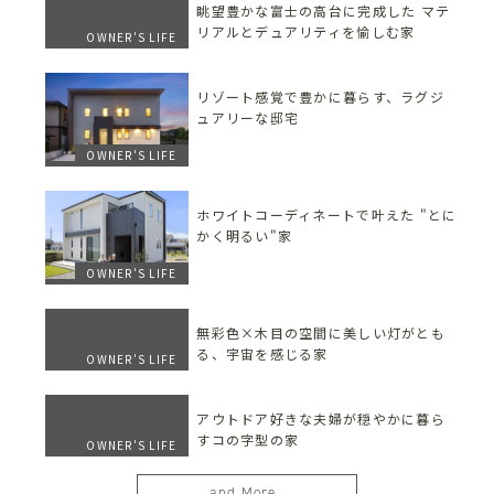
眺望豊かな富士の高台に完成した マテ
リアルとデュアリティを愉しむ家
OWNER'S LIFE
リゾート感覚で豊かに暮らす、ラグジ
ュアリーな邸宅
OWNER'S LIFE
ホワイトコーディネートで叶えた "とに
かく明るい"家
OWNER'S LIFE
無彩色×木目の空間に美しい灯がとも
る、宇宙を感じる家
OWNER'S LIFE
アウトドア好きな夫婦が穏やかに暮ら
すコの字型の家
OWNER'S LIFE
and More...