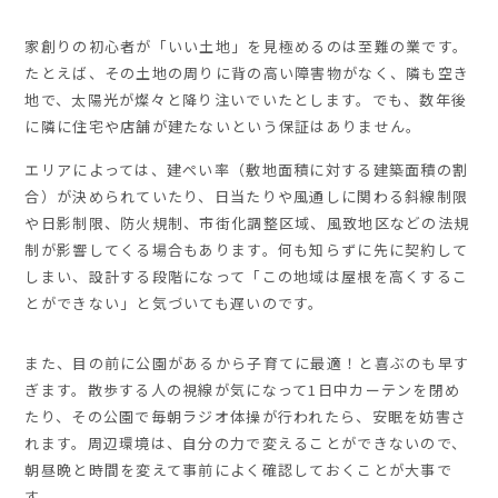
家創りの初心者が「いい土地」を見極めるのは至難の業です。
たとえば、その土地の周りに背の高い障害物がなく、隣も空き
地で、太陽光が燦々と降り注いでいたとします。でも、数年後
に隣に住宅や店舗が建たないという保証はありません。
エリアによっては、建ぺい率（敷地面積に対する建築面積の割
合）が決められていたり、日当たりや風通しに関わる斜線制限
や日影制限、防火規制、市街化調整区域、風致地区などの法規
制が影響してくる場合もあります。何も知らずに先に契約して
しまい、設計する段階になって「この地域は屋根を高くするこ
とができない」と気づいても遅いのです。
また、目の前に公園があるから子育てに最適！と喜ぶのも早す
ぎます。散歩する人の視線が気になって1日中カーテンを閉め
たり、その公園で毎朝ラジオ体操が行われたら、安眠を妨害さ
れます。周辺環境は、自分の力で変えることができないので、
朝昼晩と時間を変えて事前によく確認しておくことが大事で
す。