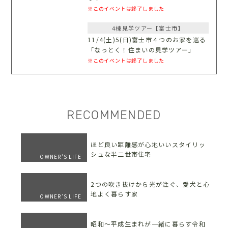
※このイベントは終了しました
4棟見学ツアー【富士市】
11/4(土)5(日)富士市４つのお家を巡る
「なっとく！住まいの見学ツアー」
※このイベントは終了しました
RECOMMENDED
ほど良い距離感が心地いいスタイリッ
シュな半二世帯住宅
OWNER'S LIFE
2つの吹き抜けから光が注ぐ、愛犬と心
地よく暮らす家
OWNER'S LIFE
昭和〜平成生まれが一緒に暮らす令和