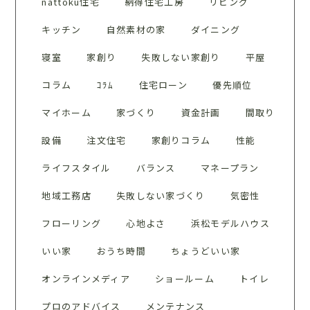
nattoku住宅
納得住宅工房
リビング
キッチン
自然素材の家
ダイニング
寝室
家創り
失敗しない家創り
平屋
コラム
ｺﾗﾑ
住宅ローン
優先順位
マイホーム
家づくり
資金計画
間取り
設備
注文住宅
家創りコラム
性能
ライフスタイル
バランス
マネープラン
地域工務店
失敗しない家づくり
気密性
フローリング
心地よさ
浜松モデルハウス
いい家
おうち時間
ちょうどいい家
オンラインメディア
ショールーム
トイレ
プロのアドバイス
メンテナンス