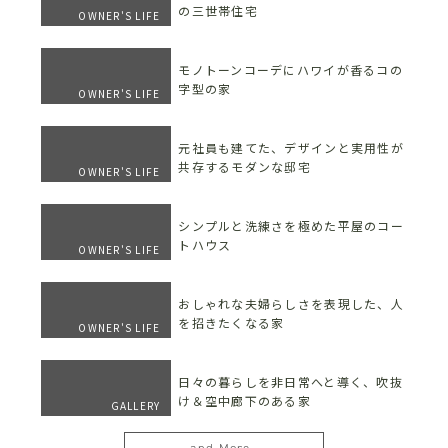
の三世帯住宅
OWNER'S LIFE
モノトーンコーデにハワイが香るコの
字型の家
OWNER'S LIFE
元社員も建てた、デザインと実用性が
共存するモダンな邸宅
OWNER'S LIFE
シンプルと洗練さを極めた平屋のコー
トハウス
OWNER'S LIFE
おしゃれな夫婦らしさを表現した、人
を招きたくなる家
OWNER'S LIFE
日々の暮らしを非日常へと導く、吹抜
け＆空中廊下のある家
GALLERY