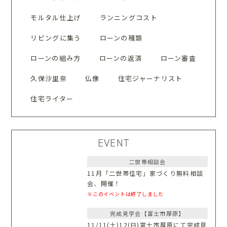
モルタル仕上げ
ランニングコスト
リビングに集う
ローンの種類
ローンの組み方
ローンの返済
ローン審査
久保沙里奈
仏像
住宅ジャーナリスト
住宅ライター
EVENT
二世帯相談会
11月「二世帯住宅」家づくり無料相談
会、開催！
※このイベントは終了しました
完成見学会【富士市厚原】
11/11(土)12(日)富士市厚原にて完成見