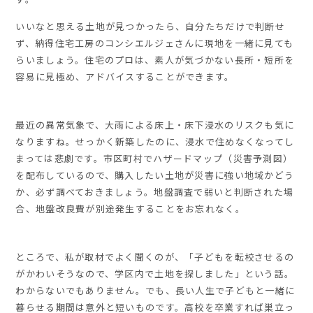
いいなと思える土地が見つかったら、自分たちだけで判断せ
ず、納得住宅工房のコンシエルジェさんに現地を一緒に見ても
らいましょう。住宅のプロは、素人が気づかない長所・短所を
容易に見極め、アドバイスすることができます。
最近の異常気象で、大雨による床上・床下浸水のリスクも気に
なりますね。せっかく新築したのに、浸水で住めなくなってし
まっては悲劇です。市区町村でハザードマップ（災害予測図）
を配布しているので、購入したい土地が災害に強い地域かどう
か、必ず調べておきましょう。地盤調査で弱いと判断された場
合、地盤改良費が別途発生することをお忘れなく。
ところで、私が取材でよく聞くのが、「子どもを転校させるの
がかわいそうなので、学区内で土地を探しました」という話。
わからないでもありません。でも、長い人生で子どもと一緒に
暮らせる期間は意外と短いものです。高校を卒業すれば巣立っ