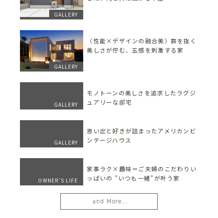
GALLERY
〈性能×デザインの融合美〉群を抜く
美しさが佇む、五感を刺激する家
GALLERY
モノトーンの美しさを追求したラグジ
ュアリーな邸宅
GALLERY
思い出と好きが詰まったアメリカンビ
ンテージハウス
GALLERY
家事ラク×趣味＝ご夫婦のこだわりい
っぱいの "いつも一緒"が叶う家
OWNER'S LIFE
and More...