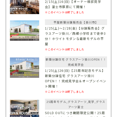
2/15(土)16(日)【オーナー様邸見学
会】富士市厚原にて開催！
※このイベントは終了しました
平屋新築分譲販売会【掛川市】
1/25(土)〜2/28(金)【分譲販売会】グ
ラスアーツ掛川／西郷小学校まで徒歩3
分！ホワイトモダンな最新モデルの平
屋
※このイベントは終了しました
新築分譲住宅 グラスアーツ掛川OPEN！！
完成見学会
1/25(土)26(日)【25周年記念モデル】
新築分譲住宅 グラスアーツ掛川
OPEN！！完成見学会＆オープンイベン
ト開催！
※このイベントは終了しました
25周年モデル,グラスアーツ,見学,グラス
アーツ富士
SOLD OUTにつき期間限定公開！25周