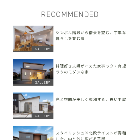
RECOMMENDED
シンボル階段から借景を望む、丁寧な
暮らしを育む家
GALLERY
料理好き夫婦が叶えた家事ラク・育児
ラクのモダンな家
GALLERY
光と空間が美しく調和する、白い平屋
GALLERY
スタイリッシュ×北欧テイストが調和
した、内と外に広がる平屋