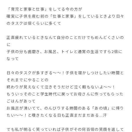
「育児と家事と仕事」をしてる今の方が
確実に子供を産む前の「仕事と家事」をしているときより日々
のタスクは倍くらいに多くて
正直疲れているときなんて自分のことだけでもめんどくさいの
に
子供の分も歯磨き、お風呂、トイレと通常の生活ですら2倍に
なって
日々のタスクが多すぎる～～！子供を寝かしつけしたい時間と
それまでにやることの
終わりが見えなくて泣きそうだけど泣く暇もないよ～～！
もういっそのこと学生時代に戻ってお母さんに作ってもらった
ごはんがあって
お風呂が沸いてて、のんびりする時間のある「あの頃」に帰り
たい～～！と嘆きたくなる日も正直まだまだある...汗
でも私が明るく笑っていれば子供がその何百倍の笑顔を返して