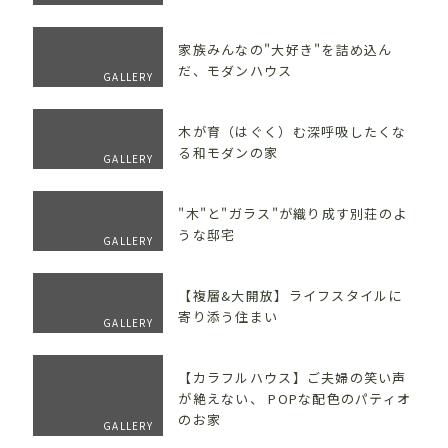
家族みんなの"大好き"を詰め込ん
だ、モダンハウス
GALLERY
木が育（はぐく）む深呼吸したくな
る和モダンの家
GALLERY
"木"と"ガラス"が織り成す別荘のよ
うな邸宅
GALLERY
【複層&大開放】ライフスタイルに
寄り添う住まい
GALLERY
【カラフルハウス】ご夫婦の笑い声
が絶えない、 POPな配色のパティオ
のお家
GALLERY