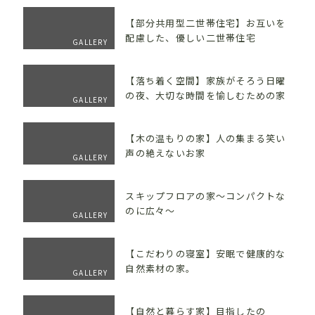
【部分共用型二世帯住宅】お互いを
配慮した、優しい二世帯住宅
GALLERY
【落ち着く空間】家族がそろう日曜
の夜、大切な時間を愉しむための家
GALLERY
【木の温もりの家】人の集まる笑い
声の絶えないお家
GALLERY
スキップフロアの家～コンパクトな
のに広々～
GALLERY
【こだわりの寝室】安眠で健康的な
自然素材の家。
GALLERY
【自然と暮らす家】目指したの