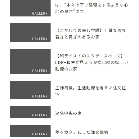
は、"木々の下で昼寝をするような心
地の良さ"です。
GALLERY
【こだわりの癒し空間】上質な落ち
着きと寛ぎのあるお家
GALLERY
【和テイストのスタデースペース】
LDK+和室が見える奥様目線の嬉しい
動線のお家
GALLERY
主婦目線。生活動線を考えた注文住
宅
GALLERY
瀬名中央の家
GALLERY
夢をカタチにした注文住宅
GALLERY