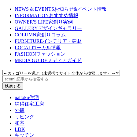
NEWS & EVENTS
お知らせ&イベント情報
INFORMATION
おすすめ情報
OWNER'S LIFE
家創り実例
GALLERY
デザインギャラリー
COLUMN
家創りコラム
FURNITURE
インテリア・建材
LOCAL
ローカル情報
FASHION
ファッション
MEDIA GUIDE
メディアガイド
nattoku住宅
納得住宅工房
外観
リビング
和室
LDK
キッチン