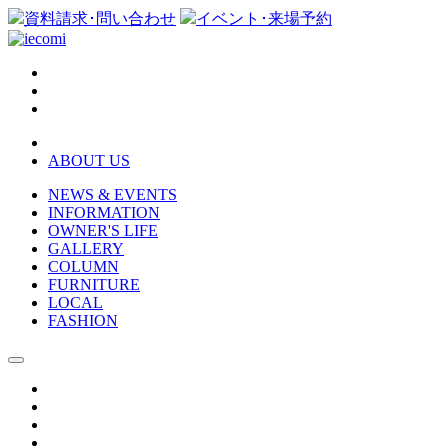
資料請求･問い合わせ
イベント･来場予約
ABOUT US
NEWS & EVENTS
INFORMATION
OWNER'S LIFE
GALLERY
COLUMN
FURNITURE
LOCAL
FASHION