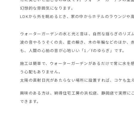
幻想的な雰囲気になります。
LDKから外を眺めるとき、家の中からホテルのラウンジや
ウォーターガーデンの水と光と音は、自然な揺らぎのリズム
波の音やろうそくの炎、星の瞬き、木の年輪などのほか、
も、人間の心拍の音が心地いい「1／fのゆらぎ」です。
施工は簡単で、ウォーターガーデンがあるだけで常に水を
う心配もありません。
太陽の直射日光があたらない場所に設置すれば、コケも生
興味のある方は、納得住宅工房の浜松店、静岡店で実際に
できます。