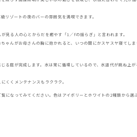
高級リゾートの夜のバーの雰囲気を満喫できます。
が見る人の心とからだを癒やす「1／fの揺らぎ」と言われます。
赤ちゃんがお母さんの胸に抱かれると、いつの間にかスヤスヤ寝てしま
感じる庭が完成します。水は常に循環しているので、水道代が跳ね上が
えにくくメンテナンスもラクラク。
ご覧になってみてください。色はアイボリーとホワイトの2種類から選