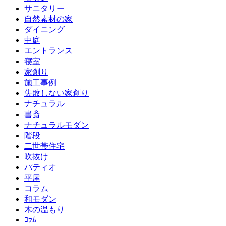
サニタリー
自然素材の家
ダイニング
中庭
エントランス
寝室
家創り
施工事例
失敗しない家創り
ナチュラル
書斎
ナチュラルモダン
階段
二世帯住宅
吹抜け
パティオ
平屋
コラム
和モダン
木の温もり
ｺﾗﾑ