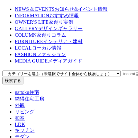
NEWS & EVENTS
お知らせ&イベント情報
INFORMATION
おすすめ情報
OWNER'S LIFE
家創り実例
GALLERY
デザインギャラリー
COLUMN
家創りコラム
FURNITURE
インテリア・建材
LOCAL
ローカル情報
FASHION
ファッション
MEDIA GUIDE
メディアガイド
nattoku住宅
納得住宅工房
外観
リビング
和室
LDK
キッチン
モダン