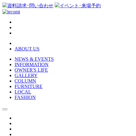
資料請求･問い合わせ
イベント･来場予約
ABOUT US
NEWS & EVENTS
INFORMATION
OWNER'S LIFE
GALLERY
COLUMN
FURNITURE
LOCAL
FASHION