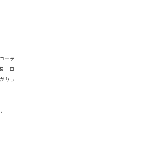
コーデ
装。自
がりワ
い。