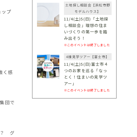
土地探し相談会【浜松市野
ョップ
モデルハウス】
11/4(土)5(日)「土地探
し相談会」理想の住ま
いづくりの第一歩を踏
み出そう！
※このイベントは終了しました
4棟見学ツアー【富士市】
11/4(土)5(日)富士市４
つのお家を巡る「なっ
強く感
とく！住まいの見学ツ
アー」
※このイベントは終了しました
集団で
？ グ